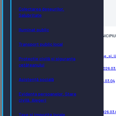
Colectarea deșeurilor.
PUG-BISTRITA PANOU ANUNȚ 05.03.2026
Salubritate
PUG-BISTRITA_PANOU_2026.09.25
Iluminat public
05.03.2026 - PLAN URBANISTIC GENERAL AL MUNICIPIU
BISTRITA SI REGULAMENT LOCAL DE URBANISM
Transport public local
PUG-
BISTRITA_Reglementari_urbanistice_propuse_si_
Protecție civilă și siguranța
(13)
cetățeanului
PUG-BISTRITA_REGLEMENTARI_SUD_(A1)_2026.03
PUG-
Asistență socială
BISTRITA_REGLEMENTARI_NORD_(A1)_2026.03.04
PUG-BISTRITA_REGLEMENTARE_CENTRU-
2_(A0)_2026.03.04
Evidența persoanelor. Stare
PUG-BISTRITA_REGLEMENTARE_CENTRU-
civilă. Alegeri
1_(A0)_2026.03.04
PUG-BISTRITA_PROPRIETATE_TERENURI_2026.03.
Taxe și impozite locale