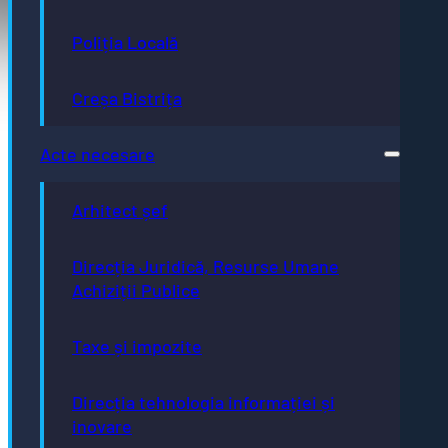
Poliția Locală
Pagini utile
Acte necesare
Evidența persoanelor
Creșa Bistrița
Taxe și impozite
Stare civilă
Urbanism și cadastru
Achiziții publice
Acte necesare
GDPR
e-consultare.gov.ro
Arhitect șef
Direcția Juridică, Resurse Umane
Achiziții Publice
Adresă
Piaţa Centrală nr.6 Bistriţa, 420040
Taxe și impozite
Email
primaria@municipiulbistrita.ro
Telefon
Direcția tehnologia informației și
0263-224706; 0263-223923;
inovare
0263-224508