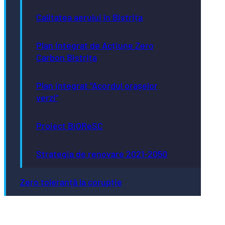
Calitatea aerului în Bistrița
Plan Integrat de Acțiune Zero
Carbon Bistrița
Plan integrat “Acordul orașelor
verzi”
Proiect BiOReSC
Strategia de renovare 2021-2050
Zero toleranță la corupție