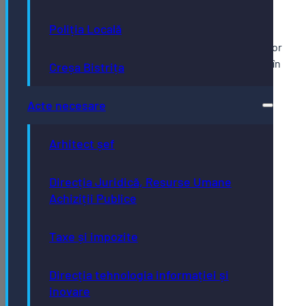
manifestări cultural-
artistice.
Poliția Locală
Programul manifestărilor
programate să aibă loc în
Creșa Bistrița
anul 2021
Acte necesare
Arhitect șef
Direcția Juridică, Resurse Umane
Achiziții Publice
Taxe și impozite
Direcția tehnologia informației și
inovare