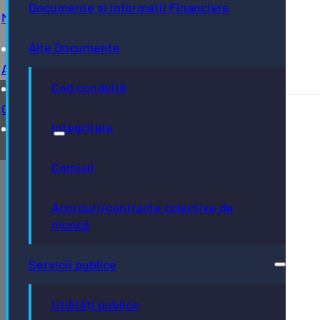
Documente și Informații Financiare
Concursuri
Monitorul Oficial
Cultură
Bistrița turistică
Documente ședință
Alte Documente
Proceduri de sistem
Arhivă
Evenimente locale
Hotărârile Consiliului Local
Cod conduită
Contact
Hartă oraș
Integritate
Comisii
Acorduri/contracte colective de
muncă
Servicii publice
Utilități publice