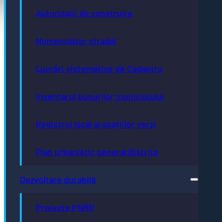
Acte necesare
Autorizații de construire
Evidența persoanelor
Taxe și impozite
Stare civilă
Nomenclator stradal
Urbanism și cadastru
Achiziții publice
GDPR
e-consultare.gov.ro
Lucrări sistematice de Cadastru
Inventarul bunurilor municipiului
Registrul local al spațiilor verzi
Adresă
Piaţa Centrală nr.6 Bistriţa, 420040
Plan urbanistic general Bistrița
Email
primaria@municipiulbistrita.ro
Telefon
Dezvoltare durabilă
0263-224706; 0263-223923;
0263-224508
Inițiative
Proiecte PNRR
Europene