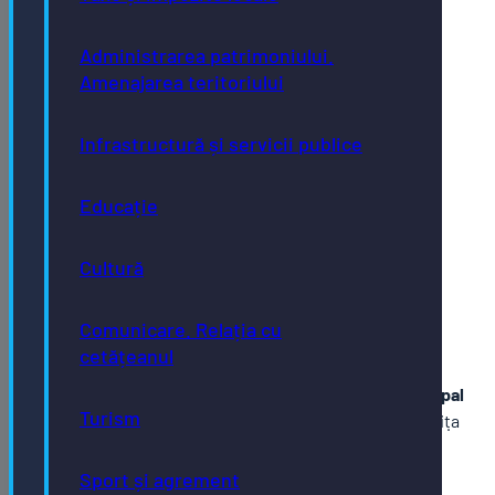
Administrarea patrimoniului.
Amenajarea teritoriului
Infrastructură și servicii publice
Educație
Cultură
Comunicare. Relația cu
cetățeanul
Centrul Cultural Municipal
Turism
,,George Coșbuc”
Bistriṭa
oferă o gamă largă și
diversificată de
Sport și agrement