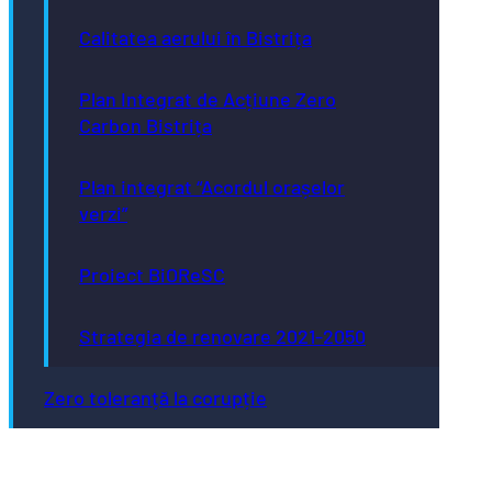
Calitatea aerului în Bistrița
Plan Integrat de Acțiune Zero
Carbon Bistrița
Plan integrat “Acordul orașelor
verzi”
Proiect BiOReSC
Strategia de renovare 2021-2050
Zero toleranță la corupție