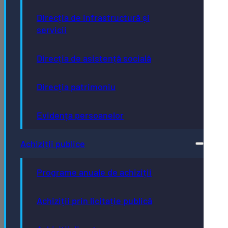
Direcția de infrastructură și
servicii
Direcția de asistență socială
Direcția patrimoniu
Evidența persoanelor
Achiziții publice
Programe anuale de achiziții
Achiziții prin licitație publică