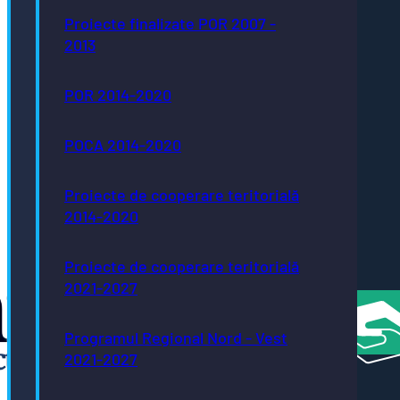
Bistrița
Proiecte finalizate POR 2007 -
- Oraș
2013
Autism
Friendly
Bistrița
POR 2014-2020
- oraș
neutru
climatic
POCA 2014-2020
până în
2035
Bistrița
Proiecte de cooperare teritorială
- oraș
2014-2020
creativ
UNESCO
România
Proiecte de cooperare teritorială
Atractivă
2021-2027
Programul Regional Nord - Vest
2021-2027