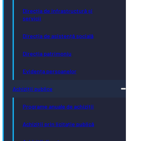
Direcția de infrastructură și
servicii
Direcția de asistență socială
Direcția patrimoniu
Evidența persoanelor
Achiziții publice
Programe anuale de achiziții
Achiziții prin licitație publică