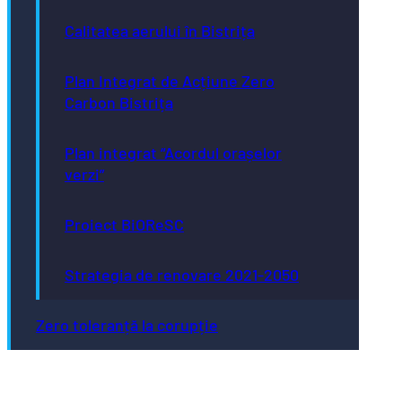
Calitatea aerului în Bistrița
Plan Integrat de Acțiune Zero
Carbon Bistrița
Plan integrat “Acordul orașelor
verzi”
Proiect BiOReSC
Strategia de renovare 2021-2050
Zero toleranță la corupție