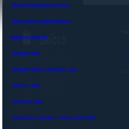
Registrul local al spațiilor verzi
Plan urbanistic general Bistrița
Pagi
Dezvoltare durabilă
Acte
Evid
Taxe
Stare
Proiecte PNRR
Urba
Achi
GDP
Proiecte finalizate POR 2007 - 2013
e-c
POR 2014-2020
POCA 2014-2020
Adresă
Piaţa Centrală nr.6 Bistriţa, 420040
Proiecte de cooperare teritorială 2014-2020
Email
primaria@municipiulbistrita.ro