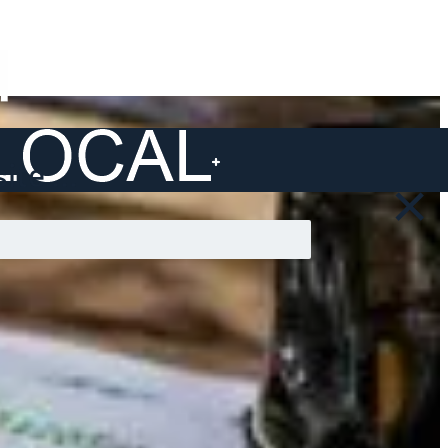
ite ...
×