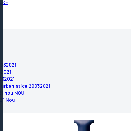
TARE
9032021
32021
9032021
i urbanistice 29032021
021 nou NOU
021 Nou