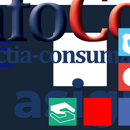
riendly
imatic
UNESCO