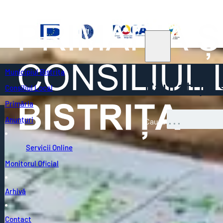
Municipiul Bistrița
Căutați pe s
Consiliul Local
Primăria
Anunțuri
Caută
Servicii Online
Monitorul Oficial
Arhivă
Contact