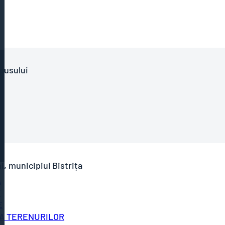
pusului
, municipiul Bistrița
A
T
E
A TERENURILOR