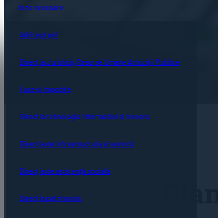
Acte necesare
Arhitect șef
Direcția Juridică, Resurse Umane Achiziții Publice
Taxe și impozite
Direcția tehnologia informației și inovare
Direcția de infrastructură și servicii
Direcția de asistență socială
Plan
Direcția patrimoniu