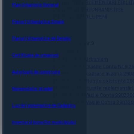
A05 PLAN REGLEMENTARI EDILI
Plan Urbanistic General
A06 ILUSTRARI URBANISTICE
MEMORIU PUD LUPENI
Planuri Urbanistice Zonale
Planuri Urbanistice de Detaliu
Pud - Vasile Conta nr.9
Anunț Lidl
Certificate de urbanism
Certificat de Urbanism
Memoriu PUD Vasile Conta Nr.9 2
Autorizații de construire
U01 Plan de încadrare în zonă 290
U02 Plan de situație existentă 2
U03 Plan de situație reglementăr
Nomenclator stradal
U07 Fațade 1 Vasile Conta 29032
U08 Fațade 2 Vasile Conta 29032
Lucrări sistematice de Cadastru
Inventarul bunurilor municipiului