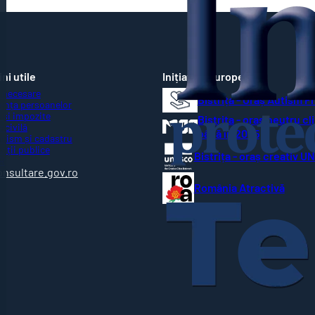
ni utile
Inițiative Europene
 necesare
Bistrița - Oraș Autism F
ența persoanelor
 și impozite
Bistrița - oraș neutru cl
 civilă
până în 2035
nism și cadastru
ziții publice
Bistrița - oraș creativ 
R
onsultare.gov.ro
România Atractivă