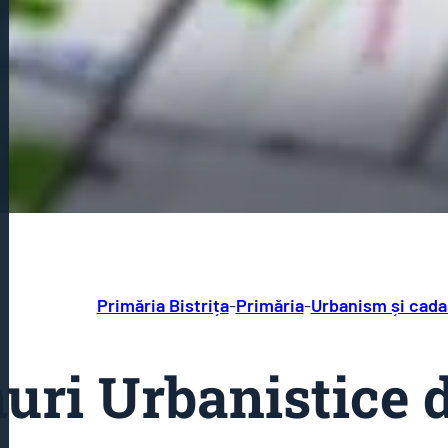
Primăria Bistrița
-
Primăria
-
Urbanism și cada
uri Urbanistice 