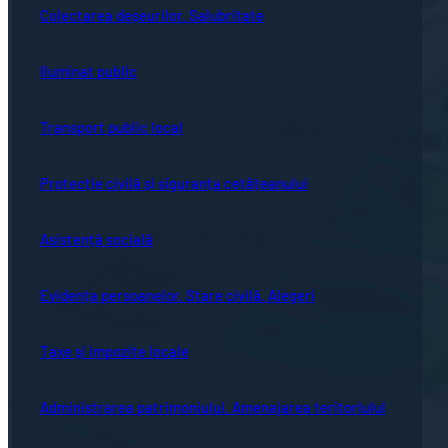
Colectarea deșeurilor. Salubritate
Iluminat public
Transport public local
Protecție civilă și siguranța cetățeanului
Asistență socială
Evidența persoanelor. Stare civilă. Alegeri
Taxe și impozite locale
Administrarea patrimoniului. Amenajarea teritoriului