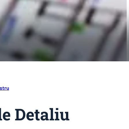
stru
de Detaliu