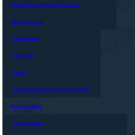
Guvernanță corporativă
Ședințe online
Documente și Informații Financiare
Concursuri
Bistrița turistică
Documente ședință
Alte Documente
Proceduri de sistem
Evenimente locale
Hotărârile Consiliului Local
Cod conduită
Hartă oraș
Integritate
Comisii
Acorduri/contracte colective de muncă
Servicii publice
Utilități publice