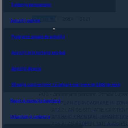
Evidența persoanelor
Toți anii
2024
2021
Achiziții publice
Programe anuale de achiziții
PUD - Locuințe colective mici, strada A
U1 – plan de situatie existent
Achiziții prin licitație publică
U2 – plan reglementari
U3 – propunere mobilare teren
Memoriu
Achiziții directe
Situația contractelor cu valoare mai mare de 5000 de euro
PUD - Amenajare parcare, Strada Lupeni
Buget și execuție bugetară
A01 PLAN DE INCADRARE IN ZON
A02 PLAN DE SITUATIE EXISTEN
A03 REGLEMENTARI URBANISTIC
Urbanism și cadastru
A04 PLAN PROPRIETATEA ASUPR