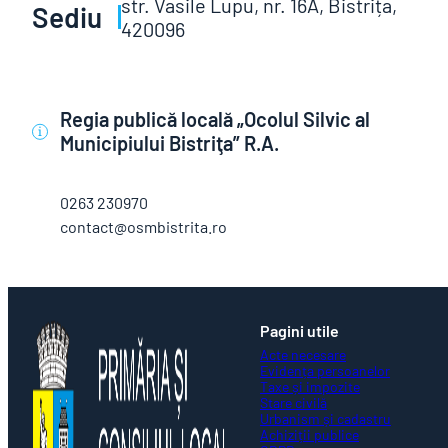
str. Vasile Lupu, nr. 16A, Bistrița,
Sediu
420096
Regia publică locală „Ocolul Silvic al
i
Municipiului Bistriţa” R.A.
0263 230970
contact@osmbistrita.ro
Pagini utile
Acte necesare
Evidența persoanelor
Taxe și impozite
Stare civilă
Urbanism și cadastru
Achiziții publice