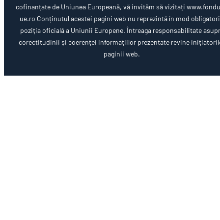
cofinanțate de Uniunea Europeană, vă invităm să vizitați www.fondu
ue.ro Conținutul acestei pagini web nu reprezintă în mod obligator
poziția oficială a Uniunii Europene. Întreaga responsabilitate asup
corectitudinii și coerenței informațiilor prezentate revine inițiatoril
paginii web.