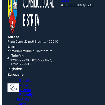
GDPR
e-consultare.gov.ro
Adresă
Piaţa Centrală nr.6 Bistriţa, 420040
Email
primaria@municipiulbistrita.ro
Telefon
0263-224706; 0263-223923;
0263-224508
Inițiative
Europene
Bistrița
- Oraș
Autism
Friendly
Bistrița
- oraș