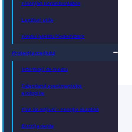
Finanțări nerambursabile
Direcţia Dezvoltare Durabilă 2030
Legături utile
0263-223923
Fondul pentru Modernizare
Direcţia Economică
Protecția mediului
0263-236438
economic@primariabistrita.ro
Informații de mediu
Calendarul evenimentelor
ecologice
Sediu
Plan de acțiuni - energie durabilă
Bistrița verde
Str. Gheorghe Șincai nr.2, 420041