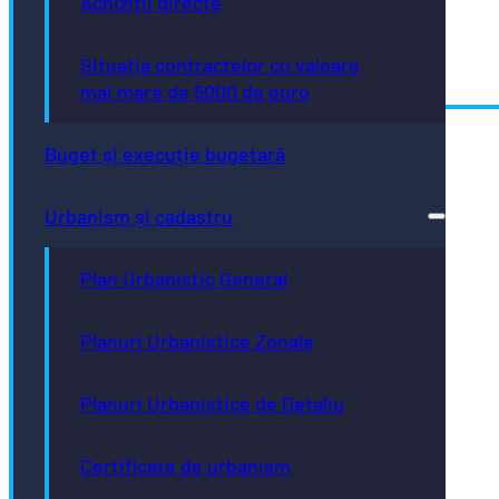
Achiziții directe
Situația contractelor cu valoare
mai mare de 5000 de euro
Buget și execuție bugetară
Sediu
Urbanism și cadastru
Piaţa Centrală nr.6 Bistriţa, 420040
Plan Urbanistic General
Primar
Planuri Urbanistice Zonale
0263-236437
Planuri Urbanistice de Detaliu
Certificate de urbanism
Viceprimari