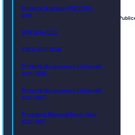
Proiecte finalizate POR 2007 -
2013
Direcţia Juridică, Resurse Umane, Achiziții Public
0263-223923
POR 2014-2020
POCA 2014-2020
Serviciul Managementul Resurselor Umane
Proiecte de cooperare teritorială
0263-223923
2014-2020
bruo@primariabistrita.ro
Proiecte de cooperare teritorială
2021-2027
Compartimentul Audit Public Intern
Programul Regional Nord - Vest
0263-223923
2021-2027