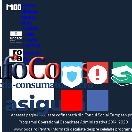
neutru
climatic
până în
2035
Bistrița
- oraș
creativ
UNESCO
România
Atractivă
Această pagină web este cofinanțată din Fondul Social European pr
Programul Operațional Capacitate Administrativă 2014-2020
www.poca.ro Pentru informații detaliate despre celelalte program