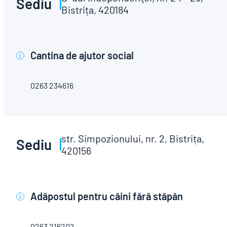
Sediu
Bistrița, 420184
Cantina de ajutor social
i
0263 234616
str. Simpozionului, nr. 2, Bistrița,
Sediu
420156
Adăpostul pentru câini fără stăpân
i
0263 216202