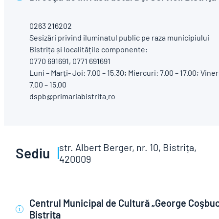
0263 216202
Sesizări privind iluminatul public pe raza municipiului
Bistrița și localitățile componente:
0770 691691, 0771 691691
Luni – Marți- Joi: 7.00 – 15.30; Miercuri: 7.00 – 17.00; Viner
7.00 – 15.00
dspb@primariabistrita.ro
str. Albert Berger, nr. 10, Bistrița,
Sediu
420009
Centrul Municipal de Cultură „George Coşbu
i
Bistriţa