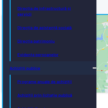
Direcția de infrastructură și
servicii
Direcția de asistență socială
Direcția patrimoniu
Dă clic pentru a accepta cookie-urile pentru
Evidența persoanelor
marketing și pentru a activa acest conținut
Achiziții publice
Programe anuale de achiziții
Achiziții prin licitație publică