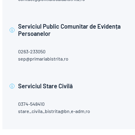
Serviciul Public Comunitar de Evidența
i
Persoanelor
0263-233050
sep@primariabistrita.ro
Serviciul Stare Civilă
i
0374-548410
stare_civila_bistrita@bn.e-adm.ro