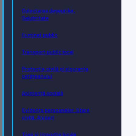
Colectarea deșeurilor.
0263-224706; 0263-223923; 0263-224508
Salubritate
Iluminat public
Transport public local
Cetățean
Protecție civilă și siguranța
cetățeanului
0800 672 060
Asistență socială
Evidența persoanelor. Stare
civilă. Alegeri
Taxe și impozite
Taxe și impozite locale