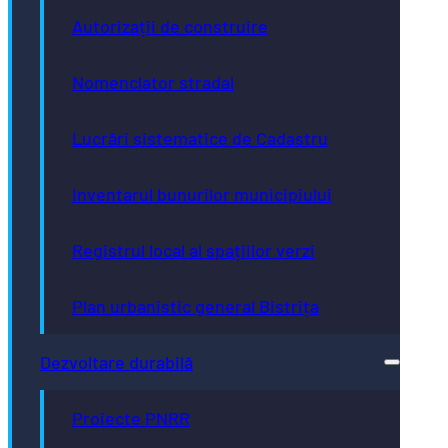
0263-230613
Autorizații de construire
Nomenclator stradal
Administrator Public
Lucrări sistematice de Cadastru
0263-236437
Inventarul bunurilor municipiului
Secretarul Municipiului
Registrul local al spațiilor verzi
0263-233166
Plan urbanistic general Bistrița
Dezvoltare durabilă
Arhitect Șef
0263-223923
Proiecte PNRR