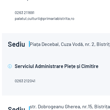
0263 211691
palatul.culturii@primariabistrita.ro
Sediu
Piața Decebal, Cuza Vodă, nr. 2, Bistri
Serviciul Administrare Piețe și Cimitire
i
0263 212041
str. Dobrogeanu Gherea, nr.15, Bistrița
Sediu