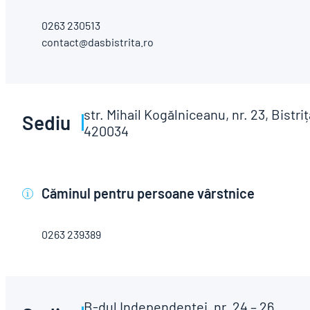
0263 230513
contact@dasbistrita.ro
str. Mihail Kogălniceanu, nr. 23, Bistriț
Sediu
420034
Căminul pentru persoane vârstnice
i
0263 239389
B-dul Independenţei, nr. 24 – 26,