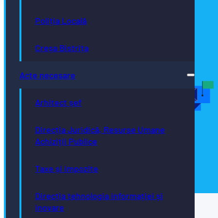
Poliția Locală
Creșa Bistrița
Acte necesare
Arhitect șef
Direcția Juridică, Resurse Umane
Achiziții Publice
Taxe și impozite
TRIMITE
Direcția tehnologia informației și
inovare