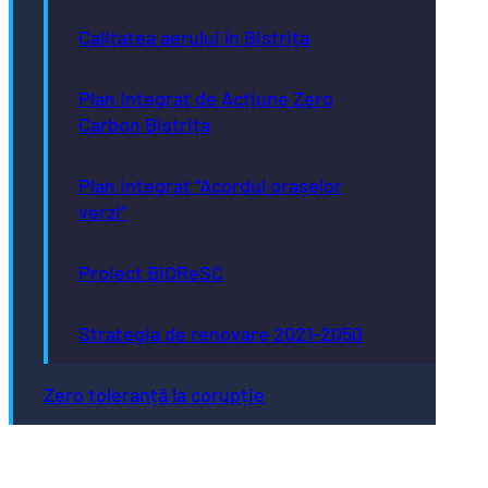
Calitatea aerului în Bistrița
Plan Integrat de Acțiune Zero
Carbon Bistrița
Plan integrat “Acordul orașelor
verzi”
Proiect BiOReSC
Strategia de renovare 2021-2050
Zero toleranță la corupție