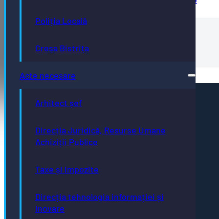
Poliția Locală
Hotărâre nr.136 din 14.11.2013
Creșa Bistrița
Hotarare-nr.136-din-14.11.2013
Acte necesare
Arhitect șef
Pagini utile
Acte necesare
Evidența persoanelor
Direcția Juridică, Resurse Umane
Taxe și impozite
Stare civilă
Achiziții Publice
Urbanism și cadastru
Achiziții publice
GDPR
Taxe și impozite
e-consultare.gov.ro
Direcția tehnologia informației și
inovare