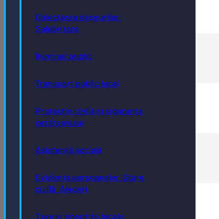
Colectarea deșeurilor.
Studii de fundamentare
Salubritate
Anunț public-Etapa I-PUG
Iluminat public
anunt-pug
Transport public local
Avize
Protecție civilă și siguranța
Avize
cetățeanului
Asistență socială
Încadrare în teritoriu
Incadrarea-in-teritoriu
Evidența persoanelor. Stare
civilă. Alegeri
Planse Proprietatea asupra terenurilor
Planse-Proprietatea-asupra-terenurilor
Taxe și impozite locale