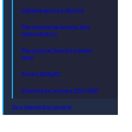
Calitatea aerului în Bistrița
Plan Integrat de Acțiune Zero
Carbon Bistrița
Plan integrat “Acordul orașelor
verzi”
Proiect BiOReSC
Strategia de renovare 2021-2050
Zero toleranță la corupție