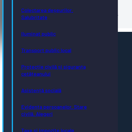
Colectarea deșeurilor.
Evenimente locale
Hartă oraș
Salubritate
Iluminat public
Pagini utile
Transport public local
Acte necesare
Evidența persoanelor
Taxe și impozite
Protecție civilă și siguranța
Stare civilă
Urbanism și cadastru
cetățeanului
Achiziții publice
GDPR
e-consultare.gov.ro
Asistență socială
Evidența persoanelor. Stare
civilă. Alegeri
Adresă
Taxe și impozite locale
Piaţa Centrală nr.6 Bistriţa, 420040