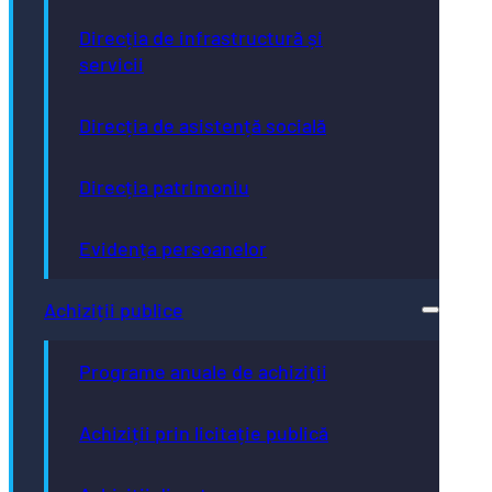
Direcția de infrastructură și
servicii
Direcția de asistență socială
Direcția patrimoniu
Evidența persoanelor
Achiziții publice
Programe anuale de achiziții
Achiziții prin licitație publică