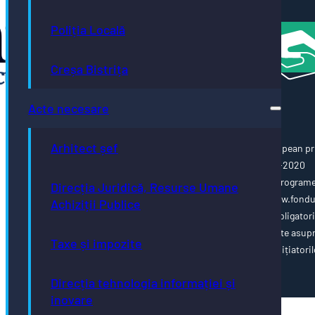
Atractivă
Poliția Locală
Creșa Bistrița
Acte necesare
Arhitect șef
Această pagină web este cofinanțată din Fondul Social European pr
Programul Operațional Capacitate Administrativă 2014-2020
www.poca.ro Pentru informații detaliate despre celelalte program
Direcția Juridică, Resurse Umane
cofinanțate de Uniunea Europeană, vă invităm să vizitați www.fondu
Achiziții Publice
ue.ro Conținutul acestei pagini web nu reprezintă în mod obligator
poziția oficială a Uniunii Europene. Întreaga responsabilitate asup
Taxe și impozite
corectitudinii și coerenței informațiilor prezentate revine inițiatoril
paginii web.
Direcția tehnologia informației și
inovare