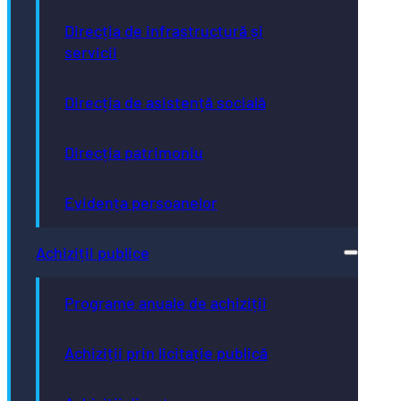
Direcția de infrastructură și
servicii
Direcția de asistență socială
Direcția patrimoniu
Evidența persoanelor
Achiziții publice
Programe anuale de achiziții
Achiziții prin licitație publică