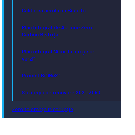
Calitatea aerului în Bistrița
Plan Integrat de Acțiune Zero
Carbon Bistrița
Plan integrat “Acordul orașelor
verzi”
Proiect BiOReSC
Strategia de renovare 2021-2050
Zero toleranță la corupție