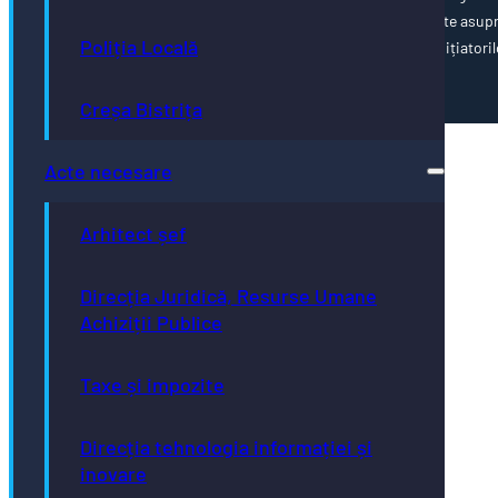
poziția oficială a Uniunii Europene. Întreaga responsabilitate asup
Poliția Locală
corectitudinii și coerenței informațiilor prezentate revine inițiatoril
paginii web.
Creșa Bistrița
Acte necesare
Arhitect șef
Direcția Juridică, Resurse Umane
Achiziții Publice
Taxe și impozite
Direcția tehnologia informației și
inovare