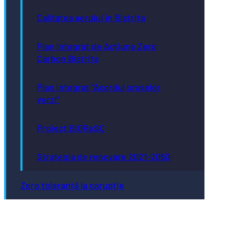
Calitatea aerului în Bistrița
Plan Integrat de Acțiune Zero
Carbon Bistrița
Plan integrat “Acordul orașelor
verzi”
Proiect BiOReSC
Strategia de renovare 2021-2050
Zero toleranță la corupție