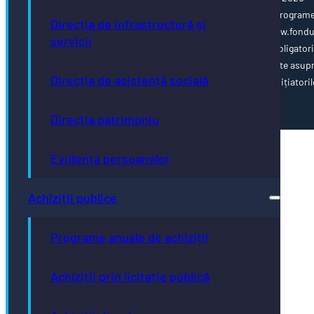
www.poca.ro Pentru informații detaliate despre celelalte program
Direcția de infrastructură și
cofinanțate de Uniunea Europeană, vă invităm să vizitați www.fondu
servicii
ue.ro Conținutul acestei pagini web nu reprezintă în mod obligator
poziția oficială a Uniunii Europene. Întreaga responsabilitate asup
Direcția de asistență socială
corectitudinii și coerenței informațiilor prezentate revine inițiatoril
paginii web.
Direcția patrimoniu
Evidența persoanelor
Achiziții publice
Programe anuale de achiziții
Achiziții prin licitație publică