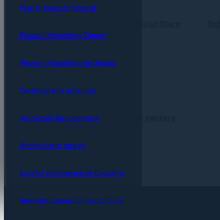
Plan Urbanistic General
Program cu publicul Serviciul Stare
Sc
Civilă
Planuri Urbanistice Zonale
Planuri Urbanistice de Detaliu
Certificate de urbanism
Transcriere certificat de naștere
Autorizații de construire
Nomenclator stradal
Lucrări sistematice de Cadastru
Inventarul bunurilor municipiului