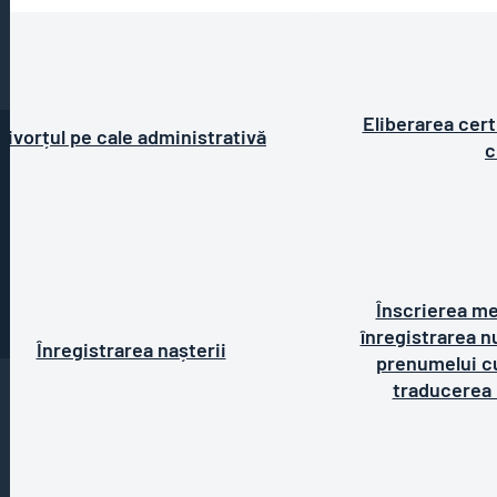
Eliberarea cert
Divorțul pe cale administrativă
c
Înscrierea me
înregistrarea n
Înregistrarea nașterii
prenumelui cu
traducerea 