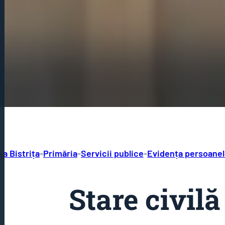
ia Bistrița
-
Primăria
-
Servicii publice
-
Evidența persoanelo
Stare civilă