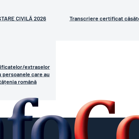
STARE CIVILĂ 2026
Transcriere certificat căsăt
ificatelor/extraselor
u persoanele care au
tățenia română