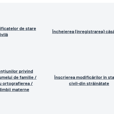
ificatelor de stare
Încheierea (înregistrarea) căs
ivilă
nțiunilor privind
umelui de familie /
Înscrierea modificărilor în st
 ortografierea /
civil-din străinătate
limbii materne