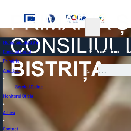
Municipiul Bistrița
Căutați pe s
Consiliul Local
Primăria
Anunțuri
Caută
Servicii Online
Monitorul Oficial
Arhivă
Contact