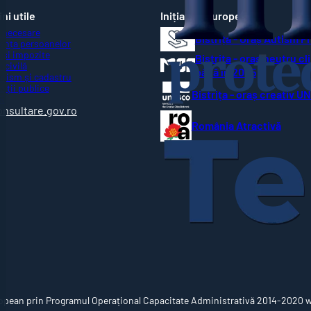
ni utile
Inițiative Europene
 necesare
Bistrița - Oraș Autism F
ența persoanelor
 și impozite
Bistrița - oraș neutru cl
 civilă
până în 2035
nism și cadastru
ziții publice
Bistrița - oraș creativ 
R
onsultare.gov.ro
România Atractivă
opean prin Programul Operațional Capacitate Administrativă 2014-2020 ww