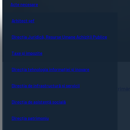
Acte necesare
Arhitect șef
Direcția Juridică, Resurse Umane Achiziții Publice
Taxe și impozite
Direcția tehnologia informației și inovare
Direcția de infrastructură și servicii
Primăr
Direcția de asistență socială
Direcția patrimoniu