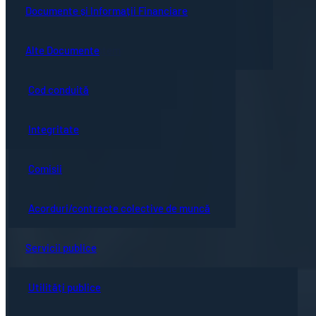
Guvernanță corporativă
Ședințe online
Documente și Informații Financiare
Concursuri
Bistrița turistică
Documente ședință
Alte Documente
Proceduri de sistem
Evenimente locale
Hotărârile Consiliului Local
Cod conduită
Hartă oraș
Integritate
Comisii
Acorduri/contracte colective de muncă
Servicii publice
Utilități publice