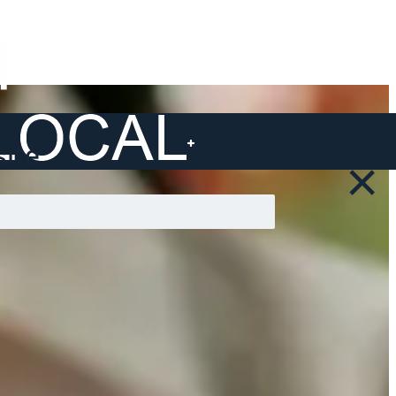
ite ...
×