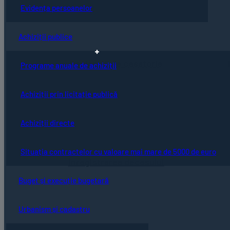
Evidența persoanelor
Achiziții publice
Declarații de căsătorie
Programe anuale de achiziții
Achiziții prin licitație publică
Achiziții directe
Situația contractelor cu valoare mai mare de 5000 de euro
Înregistrarea decesului
Buget și execuție bugetară
Urbanism și cadastru