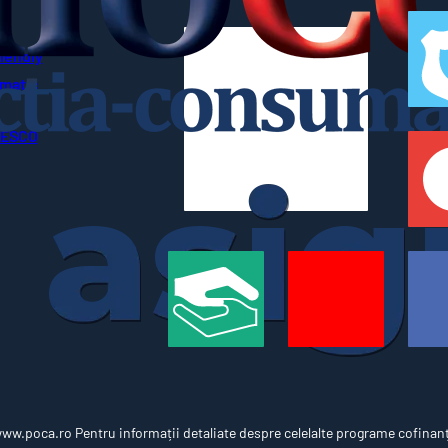
riendly
imatic
UNESCO
w.poca.ro Pentru informații detaliate despre celelalte programe cofinan