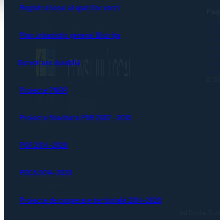
Registrul local al spațiilor verzi
Pagi
Acte
Evid
Plan urbanistic general Bistrița
Taxe
Stare
Urba
Achi
Dezvoltare durabilă
GDP
e-c
Proiecte PNRR
Proiecte finalizate POR 2007 - 2013
POR 2014-2020
Adresă
Piaţa Centrală nr.6 Bistriţa, 420040
Email
POCA 2014-2020
primaria@municipiulbistrita.ro
Telefon
0263-224706; 0263-223923;
Proiecte de cooperare teritorială 2014-2020
0263-224508
Această pagină web este cofinanțată din Fondul Social Eur