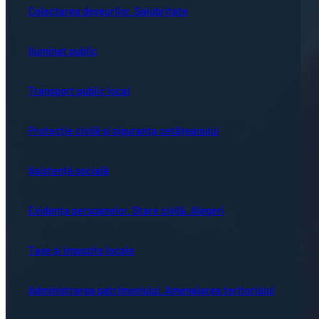
Colectarea deșeurilor. Salubritate
Iluminat public
Transport public local
Protecție civilă și siguranța cetățeanului
Asistență socială
Evidența persoanelor. Stare civilă. Alegeri
Taxe și impozite locale
Administrarea patrimoniului. Amenajarea teritoriului