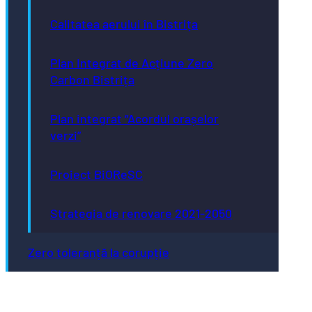
Calitatea aerului în Bistrița
Plan Integrat de Acțiune Zero
Carbon Bistrița
Plan integrat “Acordul orașelor
verzi”
Proiect BiOReSC
Strategia de renovare 2021-2050
Zero toleranță la corupție