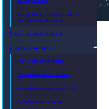
Achiziții directe
corectitudinii și coerenței informațiilor prezentate revine inițiatoril
paginii web.
Situația contractelor cu valoare
mai mare de 5000 de euro
Buget și execuție bugetară
Urbanism și cadastru
Plan Urbanistic General
Planuri Urbanistice Zonale
Planuri Urbanistice de Detaliu
Certificate de urbanism