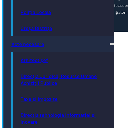
poziția oficială a Uniunii Europene. Întreaga responsabilitate asup
Poliția Locală
corectitudinii și coerenței informațiilor prezentate revine inițiatoril
paginii web.
Creșa Bistrița
Acte necesare
Arhitect șef
Direcția Juridică, Resurse Umane
Achiziții Publice
Taxe și impozite
Direcția tehnologia informației și
inovare