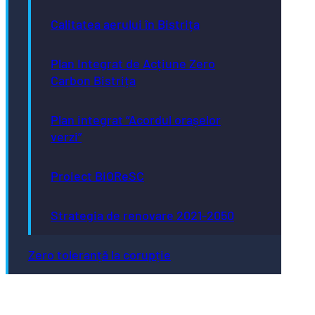
Calitatea aerului în Bistrița
Plan Integrat de Acțiune Zero
Carbon Bistrița
Plan integrat “Acordul orașelor
verzi”
Proiect BiOReSC
Strategia de renovare 2021-2050
Zero toleranță la corupție