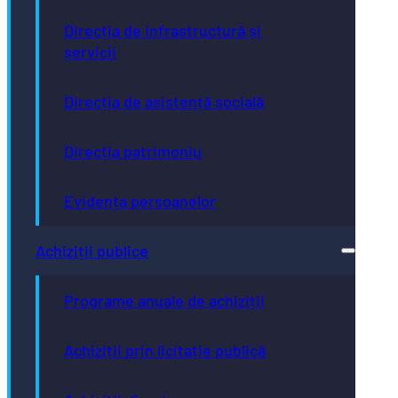
Direcția de infrastructură și
servicii
Direcția de asistență socială
Direcția patrimoniu
Evidența persoanelor
Achiziții publice
Programe anuale de achiziții
Achiziții prin licitație publică