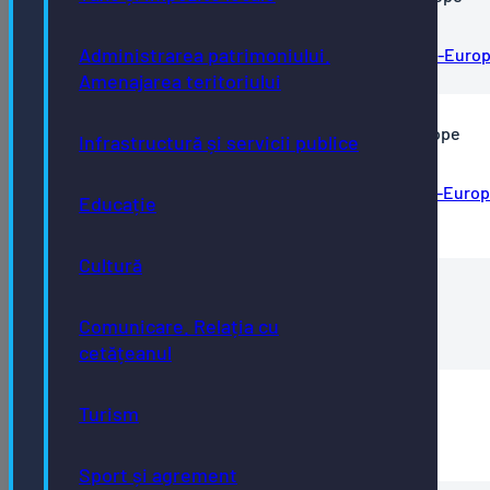
(Română)
Administrarea patrimoniului.
Proiect-FEEL-Buletin-informativ-3_Interreg-Euro
Amenajarea teritoriului
Proiect FEEL Buletin informativ #2_Interreg Europe
Infrastructură și servicii publice
(Română)
Proiect-FEEL-Buletin-informativ-2_Interreg-Euro
Educație
Romana
Cultură
Proiect FEEL Newsletter #2 (English)
Comunicare. Relația cu
2.-Proiect-FEEL-Newsletter-2
cetățeanul
Proiect FEEL - Pliant (Română)
Turism
Proiect-FEEL-Pliant
Sport și agrement