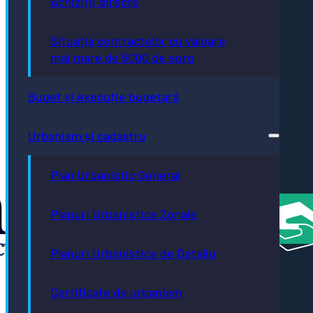
Achiziții directe
Autism
Friendly
Bistrița
Situația contractelor cu valoare
- oraș
mai mare de 5000 de euro
neutru
climatic
până în
Buget și execuție bugetară
2035
Bistrița
- oraș
Urbanism și cadastru
creativ
UNESCO
România
Plan Urbanistic General
Atractivă
Planuri Urbanistice Zonale
Planuri Urbanistice de Detaliu
Certificate de urbanism