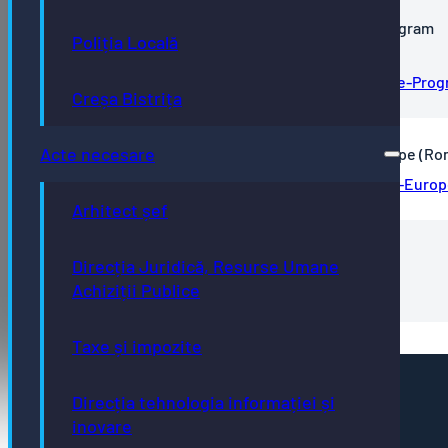
Proiect FEEL Newsletter #1_Interreg Europe Program
Poliția Locală
(English)
Proiect-FEEL-Newsletter-1_Interreg-Europe-Pro
Creșa Bistrița
Acte necesare
Proiect FEEL - Buletin informativ 1_Interreg Europe (R
Proiect-FEEL-Buletin-informativ-1_Interreg-Euro
Arhitect șef
FISA PROIECT FEEL
Direcția Juridică, Resurse Umane
FISA-PROIECT-FEEL
Achiziții Publice
Taxe și impozite
Pagini utile
Direcția tehnologia informației și
Acte necesare
inovare
Evidența persoanelor