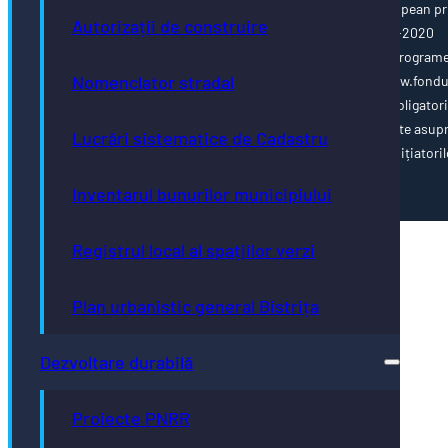
Această pagină web este cofinanțată din Fondul Social European pr
Autorizații de construire
Programul Operațional Capacitate Administrativă 2014-2020
www.poca.ro Pentru informații detaliate despre celelalte program
Nomenclator stradal
cofinanțate de Uniunea Europeană, vă invităm să vizitați www.fondu
ue.ro Conținutul acestei pagini web nu reprezintă în mod obligator
poziția oficială a Uniunii Europene. Întreaga responsabilitate asup
Lucrări sistematice de Cadastru
corectitudinii și coerenței informațiilor prezentate revine inițiatoril
paginii web.
Inventarul bunurilor municipiului
Registrul local al spațiilor verzi
Plan urbanistic general Bistrița
Dezvoltare durabilă
Proiecte PNRR