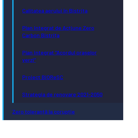
Calitatea aerului în Bistrița
Plan Integrat de Acțiune Zero
Carbon Bistrița
Plan integrat “Acordul orașelor
verzi”
Proiect BiOReSC
Strategia de renovare 2021-2050
Zero toleranță la corupție