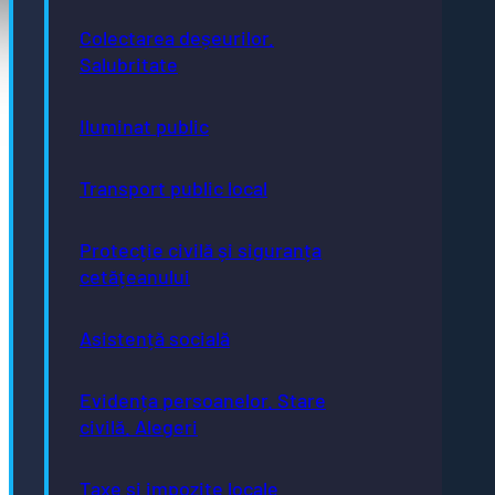
Pagini utile
Colectarea deșeurilor.
Acte necesare
Salubritate
Evidența persoanelor
Taxe și impozite
Stare civilă
Urbanism și cadastru
Iluminat public
Achiziții publice
GDPR
e-consultare.gov.ro
Transport public local
Protecție civilă și siguranța
cetățeanului
Adresă
Asistență socială
Piaţa Centrală nr.6 Bistriţa, 420040
Email
primaria@municipiulbistrita.ro
Evidența persoanelor. Stare
Telefon
civilă. Alegeri
0263-224706; 0263-223923;
0263-224508
Inițiative
Taxe și impozite locale