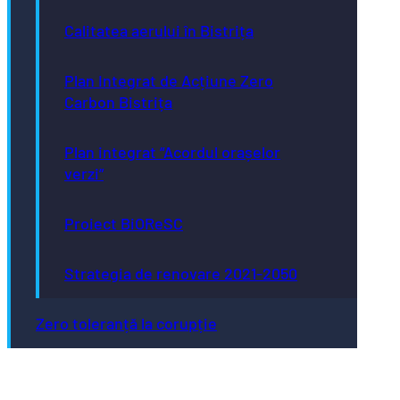
Calitatea aerului în Bistrița
Plan Integrat de Acțiune Zero
Carbon Bistrița
Plan integrat “Acordul orașelor
verzi”
Proiect BiOReSC
Strategia de renovare 2021-2050
Zero toleranță la corupție