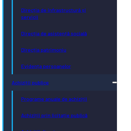
Direcția de infrastructură și
servicii
Direcția de asistență socială
Direcția patrimoniu
Evidența persoanelor
Achiziții publice
Programe anuale de achiziții
Achiziții prin licitație publică