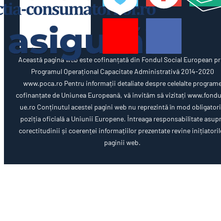
Această pagină web este cofinanțată din Fondul Social European pr
Programul Operațional Capacitate Administrativă 2014-2020
www.poca.ro Pentru informații detaliate despre celelalte program
cofinanțate de Uniunea Europeană, vă invităm să vizitați www.fondu
ue.ro Conținutul acestei pagini web nu reprezintă în mod obligator
poziția oficială a Uniunii Europene. Întreaga responsabilitate asup
corectitudinii și coerenței informațiilor prezentate revine inițiatoril
paginii web.