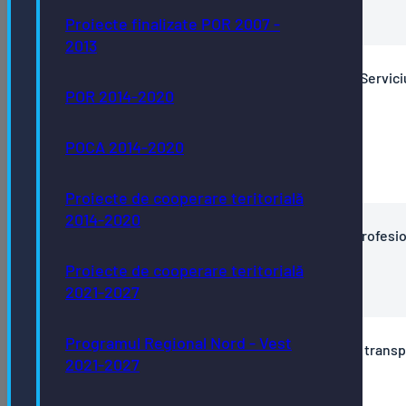
Anunț , Bibliografie și Tematică concurs
Proiecte finalizate POR 2007 -
2013
Anunț concurs 06.11.2024 muncitor necalificat la Servici
POR 2014-2020
administrare piețe și cimitire
Rezultat final
POCA 2014-2020
Rezultat selecție dosare
Anunț , Bibliografie și Tematică concurs
Proiecte de cooperare teritorială
2014-2020
Anunt concurs 05.11.2024 consilier, clasa I, grad profesi
superior la Serviciul tehnic marketing
Proiecte de cooperare teritorială
Anunț , Bibliografie și Tematică concurs
2021-2027
Programul Regional Nord - Vest
Anunț concurs 15.10.2024 șofer (conducător auto transp
2021-2027
rutier de mărfuri) la Serviciul auto
Rezultat final