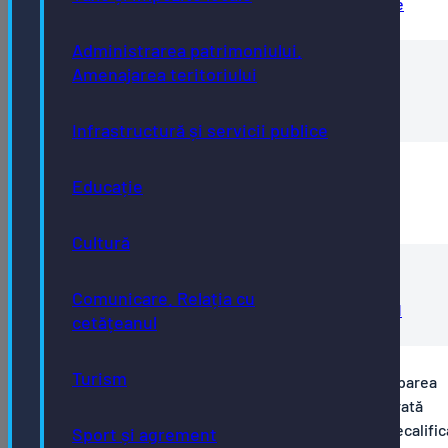
Anunt-Concurs-12.08.2025-agent-deratizare
Administrarea patrimoniului.
Amenajarea teritoriului
Rezultat final
Rezultat-final
Infrastructură și servicii publice
Rezultat proba interviu
Educație
Rezultat-interviu-m.necalificat
Cultură
Rezultat selecție dosare
Comunicare. Relația cu
Rezultatul-selectiei-dosarelor-de-concurs-1
cetățeanul
Turism
Anunț concurs 30.06.2025, ora 09:00, pentru ocuparea
funcției contractuale de execuție vacante, pe durată
nedeterminată cu normă întreagă, de muncitor necalifica
Sport și agrement