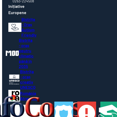
0263-224508
Inițiative
Europene
Bistrița
- Oraș
Autism
Friendly
Bistrița
- oraș
neutru
climatic
până în
2035
Bistrița
- oraș
creativ
UNESCO
România
Atractivă