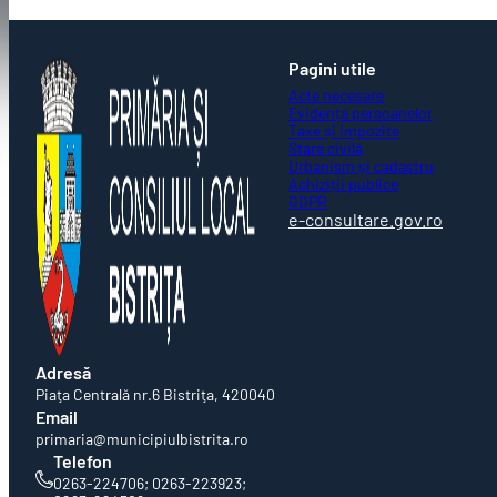
Pagini utile
Acte necesare
Evidența persoanelor
Taxe și impozite
Stare civilă
Urbanism și cadastru
Achiziții publice
GDPR
e-consultare.gov.ro
Adresă
Piaţa Centrală nr.6 Bistriţa, 420040
Email
primaria@municipiulbistrita.ro
Telefon
0263-224706; 0263-223923;