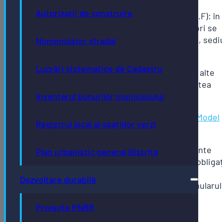
Autorizații de construire
Certificatul de înregistrare (C.U.I/C.I.F): în
cazul primei declarări și ori de câte ori se
modifică datele societății (denumire, sedi
Nomenclator stradal
social, etc)
Lucrări sistematice de Cadastru
În cazuri specifice pot fi solicitate și alte
documente care să ateste veridicitatea
unor stări de fapt.
Inventarul bunurilor municipiului
Declarație fiscală: formular tipizat –
Model
Registrul local al spațiilor verzi
2016 ITL 002
Contribuabilii persoane fizice rezidente
Plan urbanistic general Bistrița
într-un alt stat membru al U.E. sunt obliga
ca, pe lângă formularele tip pentru
Dezvoltare durabilă
declararea clădirii, să depună și formularul
Anexa_1_la Model 2016 ITL 002.
Proiecte PNRR