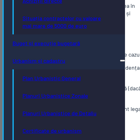
Achiziții directe
local/judeţean privind darea în
administrare sau folosință și
Situația contractelor cu valoare
protocol/proces verbal de
mai mare de 5000 de euro
predare-primire
Buget și execuție bugetară
Balanța de verificare analitică (dacă e cazu
Urbanism și cadastru
Fișa bunului imobil (după caz) din evidența
contabilă
Plan Urbanistic General
Certificat de performanță energetică (dac
este cazul)
Planuri Urbanistice Zonale
Act de identitate pentru reprezentant lega
Planuri Urbanistice de Detaliu
împuternicit
Împuternicire, în original sau copie
Certificate de urbanism
legalizată, dacă este cazul