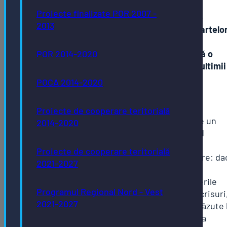
Proiecte finalizate POR 2007 -
Înregistrarea clădirilor în evidentele
2013
fiscale, ca urmare a depunerii rapoartelo
de evaluare (în cazul clădirilor
nerezidențiale pentru care nu există o
POR 2014-2020
valoare de achiziție/construcție în ultimii
ani) – persoanelor juridice
POCA 2014-2020
Documentele necesare
Proiecte de cooperare teritorială
Raport de evaluare: întocmit de un
2014-2020
evaluator autorizat, respectând
standardul GEV 500
Proiecte de cooperare teritorială
Declarație pe propria răspundere: da
2021-2027
clădirea este utilizată în scop
rezidențial, cunoscând prevederile
Programul Regional Nord - Vest
legii penale privind falsul în înscrisuri
2021-2027
ce va cuprinde mențiunile prevăzute 
punctul 6, Titlul IX din Hotărârea