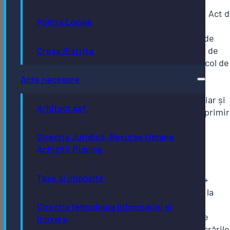
Contract de dare în plată;
Dispoziție de retrocedare; Act 
Poliția Locală
adjudecare; Hotărâre
judecătorească; Sentință de
divizare/fuziune și proiect de
Creșa Bistrița
divizare / Fuziune și protocol de
predare primire cu anexe
Acte necesare
patrimoniu;
Contract de leasing financiar și
Arhitect șef
proces verbal de predare/primi
a bunului
Direcția Juridică, Resurse Umane
Clădiri nou construite
Achiziții Publice
Certificat de urbanism
Taxe și impozite
Autorizație de construire +
proces-verbal de recepție la
terminarea lucrărilor
Direcția tehnologia informației și
După caz, proces-verbal de
inovare
recepție privind stadiul lucrărilo