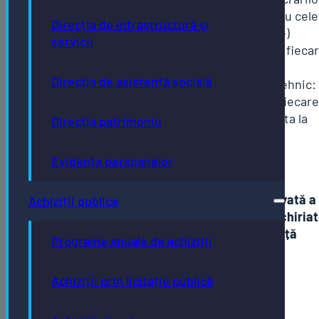
Declarație notarială (pentru cele
Direcția de infrastructură și
construite fără autorizație)
servicii
Schiță construcție pentru fieca
nivel și o fațadă (case)
Direcția de asistență socială
Memoriu justificativ sau tehnic:
cu suprafețele clădirii pe fiecare
nivel si suprafața construita la
Direcția patrimoniu
sol;
Certificat de atestare a
Evidența persoanelor
construcției (după caz)
Clădiri proprietate publică/privată a
Achiziții publice
statului/UAT concesionate, închiriat
date în administrare ori folosință
Programe anuale de achiziții
Contract de concesiune
Contract de închiriere
Achiziții prin licitație publică
Contract de comodat
Hotărârea consiliului