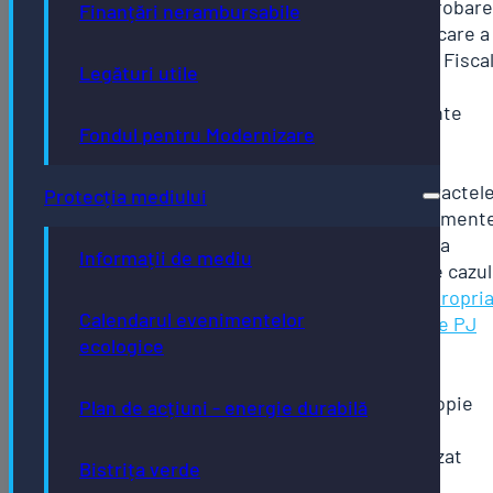
Guvernului nr. 1/2016 pentru aprobar
Finanțări nerambursabile
Normelor metodologice de aplicare a
Legii nr. 227/2015 privind Codul Fiscal
Legături utile
cu modificările și completările
ulterioare, însoțită de documente
Fondul pentru Modernizare
justificative, din care să reiasă
destinația clădirii, respectiv:
contractele de închiriere, contractel
Protecția mediului
de comodat sau orice alte document
relevante; cu privire la utilizarea
Informații de mediu
rezidențială a clădirii (dacă este cazul
Formular tipizat
Declarație pe propri
Calendarul evenimentelor
raspundere – cladiri rezidentiale PJ
ecologice
Act de identitate: pentru
coproprietari/împuternicit
Împuternicire: în original sau copie
Plan de acțiuni - energie durabilă
legalizată, dacă este cazul
Declarație fiscală: formular tipizat
Bistrița verde
Model 2016 ITL 002