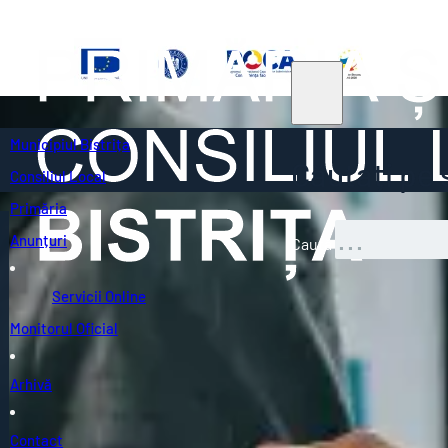
Municipiul Bistrița
Căutați pe s
Consiliul Local
Primăria
Anunțuri
Caută
Servicii Online
Monitorul Oficial
Arhivă
Contact