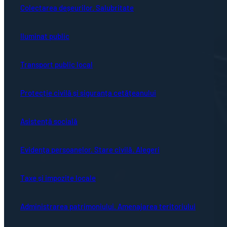
Colectarea deșeurilor. Salubritate
Iluminat public
Transport public local
Protecție civilă și siguranța cetățeanului
Asistență socială
Evidența persoanelor. Stare civilă. Alegeri
Taxe și impozite locale
Administrarea patrimoniului. Amenajarea teritoriului