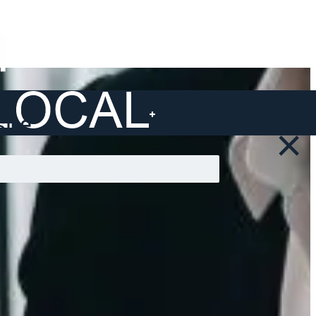
ite ...
×