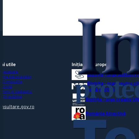
ni utile
Inițiative Europene
 necesare
Bistrița - Oraș Autism F
ența persoanelor
 și impozite
Bistrița - oraș neutru cl
 civilă
până în 2035
nism și cadastru
ziții publice
Bistrița - oraș creativ 
R
onsultare.gov.ro
România Atractivă