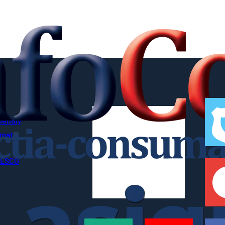
riendly
imatic
UNESCO