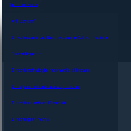
Acte necesare
Arhitect șef
Direcția Juridică, Resurse Umane Achiziții Publice
Taxe și impozite
Direcția tehnologia informației și inovare
Direcția de infrastructură și servicii
Direcția de asistență socială
Direcția patrimoniu