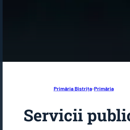
Primăria Bistrița
-
Primăria
Servicii publi