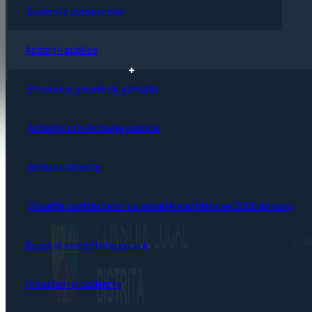
Evidența persoanelor
Achiziții publice
Programe anuale de achiziții
Achiziții prin licitație publică
Pagi
Acte
Achiziții directe
Evid
Taxe
Stare
Urba
Situația contractelor cu valoare mai mare de 5000 de euro
Achi
GDP
e-c
Buget și execuție bugetară
Urbanism și cadastru