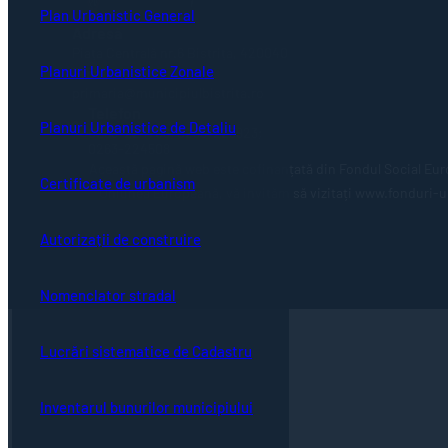
Plan Urbanistic General
Adresă
Piaţa Centrală nr.6 Bistriţa, 420040
Planuri Urbanistice Zonale
Email
primaria@municipiulbistrita.ro
Telefon
Planuri Urbanistice de Detaliu
0263-224706; 0263-223923;
0263-224508
Această pagină web este cofinanțată din Fondul Social Eur
Certificate de urbanism
Uniunea Europeană, vă invităm să vizitați www.fonduri-ue.
Autorizații de construire
Nomenclator stradal
Lucrări sistematice de Cadastru
Inventarul bunurilor municipiului