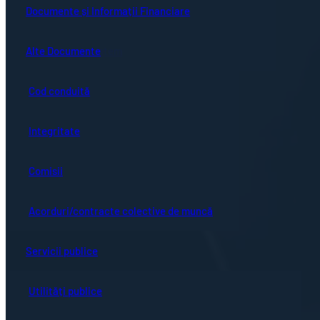
Guvernanță corporativă
Ședințe online
Documente și Informații Financiare
Concursuri
Bistrița turistică
Documente ședință
Alte Documente
Proceduri de sistem
Evenimente locale
Hotărârile Consiliului Local
Cod conduită
Hartă oraș
Integritate
Comisii
Acorduri/contracte colective de muncă
Servicii publice
Utilități publice