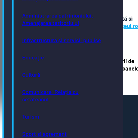
Miercuri: 8.00 – 18.00
Vineri: 8.00 – 14.00
Administrarea patrimoniului.
Plata taxelor și impozitelor poate fi facută și
Amenajarea teritoriului
online, prin intermediul platformelor
Ghișeul.ro
și
Globalpay.ro
Infrastructură și servicii publice
Educație
PROTOCOL DE COLABORARE – pe linia furnizării de
date din Registrul național de evidență a persoanel
Cultură
Comunicare. Relația cu
cetățeanul
Pagini utile
Acte necesare
Turism
Evidența persoanelor
Taxe și impozite
Stare civilă
Sport și agrement
Urbanism și cadastru