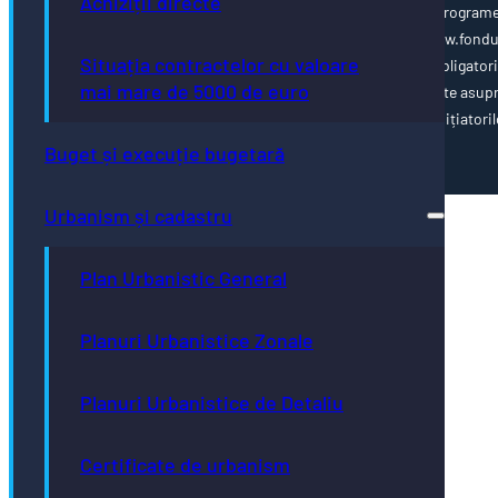
Achiziții directe
www.poca.ro Pentru informații detaliate despre celelalte program
cofinanțate de Uniunea Europeană, vă invităm să vizitați www.fondu
Situația contractelor cu valoare
ue.ro Conținutul acestei pagini web nu reprezintă în mod obligator
mai mare de 5000 de euro
poziția oficială a Uniunii Europene. Întreaga responsabilitate asup
corectitudinii și coerenței informațiilor prezentate revine inițiatoril
paginii web.
Buget și execuție bugetară
Urbanism și cadastru
Plan Urbanistic General
Planuri Urbanistice Zonale
Planuri Urbanistice de Detaliu
Certificate de urbanism