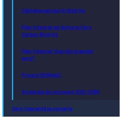
Calitatea aerului în Bistrița
Plan Integrat de Acțiune Zero
Carbon Bistrița
Plan integrat “Acordul orașelor
verzi”
Proiect BiOReSC
Strategia de renovare 2021-2050
Zero toleranță la corupție