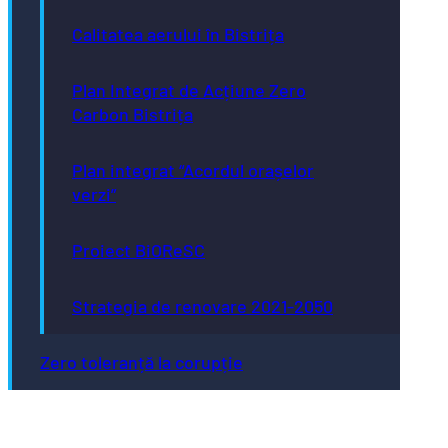
Calitatea aerului în Bistrița
Plan Integrat de Acțiune Zero
Carbon Bistrița
Plan integrat “Acordul orașelor
verzi”
Proiect BiOReSC
Strategia de renovare 2021-2050
Zero toleranță la corupție