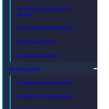
Direcția de infrastructură și
servicii
Direcția de asistență socială
Direcția patrimoniu
Evidența persoanelor
Achiziții publice
Programe anuale de achiziții
Achiziții prin licitație publică