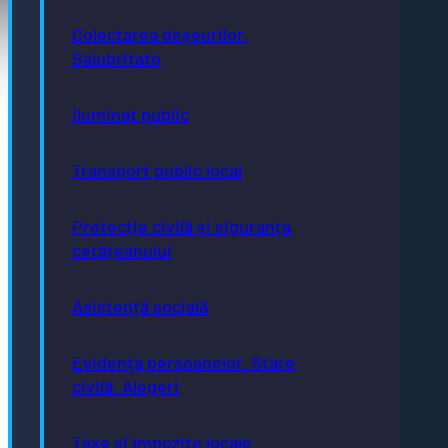
Pagini utile
Colectarea deșeurilor.
Acte necesare
Salubritate
Evidența persoanelor
Taxe și impozite
Stare civilă
Iluminat public
Urbanism și cadastru
Achiziții publice
GDPR
e-consultare.gov.ro
Transport public local
Protecție civilă și siguranța
cetățeanului
Adresă
Asistență socială
Piaţa Centrală nr.6 Bistriţa, 420040
Email
Evidența persoanelor. Stare
primaria@municipiulbistrita.ro
Telefon
civilă. Alegeri
0263-224706; 0263-223923;
0263-224508
Inițiative
Taxe și impozite locale