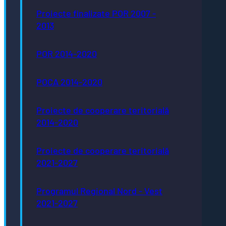
Piaţa Centrală nr.6 Bistriţa, 420040
Proiecte finalizate POR 2007 -
Email
2013
primaria@municipiulbistrita.ro
Telefon
0263-224706; 0263-223923;
POR 2014-2020
0263-224508
Inițiative
Europene
POCA 2014-2020
Bistrița
- Oraș
Proiecte de cooperare teritorială
Autism
2014-2020
Friendly
Bistrița
- oraș
Proiecte de cooperare teritorială
neutru
2021-2027
climatic
până în
2035
Programul Regional Nord - Vest
Bistrița
2021-2027
- oraș
creativ
UNESCO