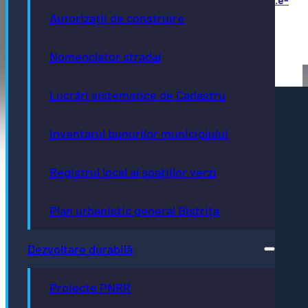
bistrita.ro/programariscivilatranscrieri/public/
Autorizații de construire
Nomenclator stradal
Lucrări sistematice de Cadastru
Pagini utile
Inventarul bunurilor municipiului
Acte necesare
Evidența persoanelor
Taxe și impozite
Stare civilă
Registrul local al spațiilor verzi
Urbanism și cadastru
Achiziții publice
GDPR
Plan urbanistic general Bistrița
e-consultare.gov.ro
Dezvoltare durabilă
Proiecte PNRR
Adresă