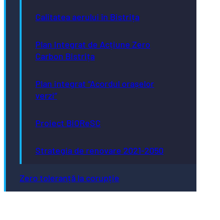
Calitatea aerului în Bistrița
Plan Integrat de Acțiune Zero
Carbon Bistrița
Plan integrat “Acordul orașelor
verzi”
Proiect BiOReSC
Strategia de renovare 2021-2050
Zero toleranță la corupție