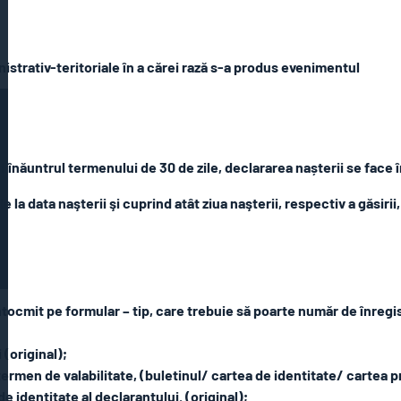
istrativ-teritoriale în a cărei rază s-a produs evenimentul
t înăuntrul termenului de 30 de zile, declararea nașterii se face
 la data naşterii şi cuprind atât ziua naşterii, respectiv a găsirii,
ntocmit pe formular – tip, care trebuie să poarte număr de înregist
 (original);
n termen de valabilitate, (buletinul/ cartea de identitate/ cartea p
 identitate al declarantului. (original);