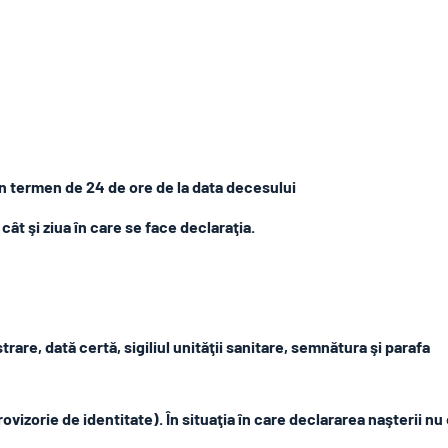
 în termen de 24 de ore de la data decesului
 cât şi ziua în care se face declaraţia.
rare, dată certă, sigiliul unităţii sanitare, semnătura şi parafa
rovizorie de identitate). În situaţia în care declararea naşterii nu