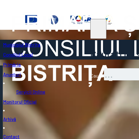
Municipiul Bistrița
Căutați pe s
Consiliul Local
Primăria
Anunțuri
Caută
Servicii Online
Monitorul Oficial
Arhivă
Contact