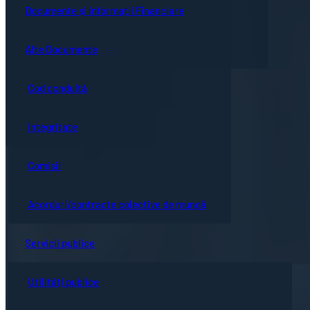
Guvernanță corporativă
Ședințe online
Documente și Informații Financiare
Concursuri
Bistrița turistică
Documente ședință
Alte Documente
Proceduri de sistem
Evenimente locale
Hotărârile Consiliului Local
Cod conduită
Hartă oraș
Integritate
Comisii
Acorduri/contracte colective de muncă
Servicii publice
Utilități publice