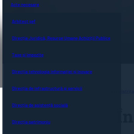
Acte necesare
Arhitect șef
Direcția Juridică, Resurse Umane Achiziții Publice
Taxe și impozite
Direcția tehnologia informației și inovare
Direcția de infrastructură și servicii
Primăria Bistrița
Direcția de asistență socială
În
Direcția patrimoniu