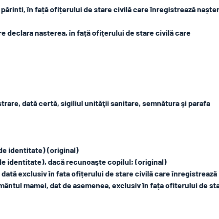
părinti, în față ofițerului de stare civilă care înregistrează naște
re declara nasterea, în față ofițerului de stare civilă care
rare, dată certă, sigiliul unităţii sanitare, semnătura şi parafa
de identitate) (original)
 de identitate), dacă recunoaşte copilul; (original)
dată exclusiv în fata ofițerului de stare civilă care înregistrează
mântul mamei, dat de asemenea, exclusiv în fața ofiterului de st