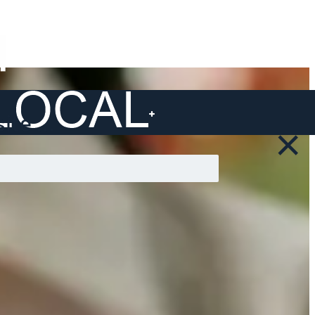
ite ...
×