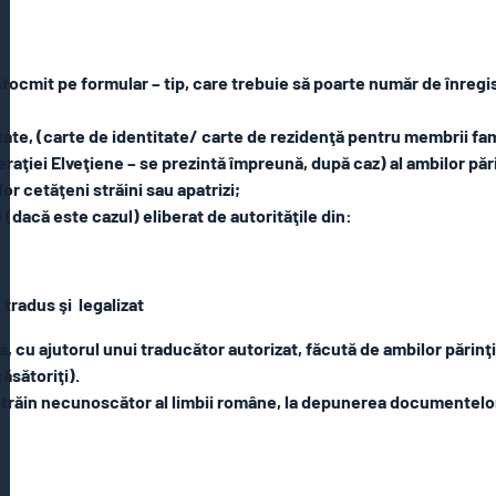
ntocmit pe formular – tip, care trebuie să poarte număr de înregist
litate, (carte de identitate/ carte de rezidenţă pentru membrii fa
ţiei Elveţiene – se prezintă împreună, după caz) al ambilor pări
or cetăţeni străini sau apatrizi;
i (dacă este cazul) eliberat de autorităţile din:
 tradus şi legalizat
ilă, cu ajutorul unui traducător autorizat, făcută de ambilor părinţ
ăsătoriţi).
străin necunoscător al limbii române, la depunerea documentelor n