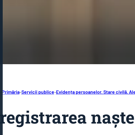
-
Primăria
-
Servicii publice
-
Evidența persoanelor. Stare civilă. Al
registrarea naște