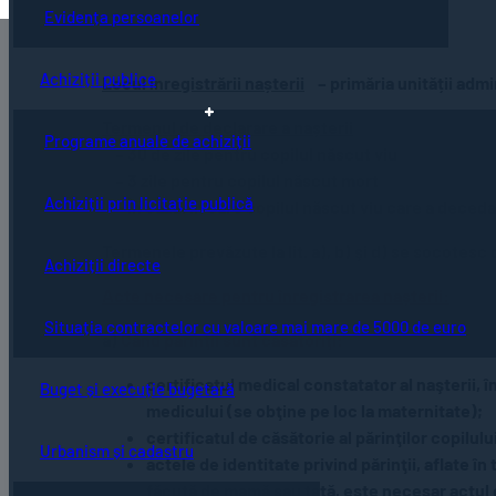
Evidența persoanelor
Achiziții publice
Locul înregistrării nașterii
– primăria unității admin
Termenul de declarare a nașterii
Programe anuale de achiziții
– 30 de zile pentru copilul născut viu
– 3 zile pentru copilul născut mort
Achiziții prin licitație publică
– În cazul în care copilul născut viu care a deceda
Termenele prevăzute la lit. a), b) şi d) se socotesc de
Achiziții directe
Acte necesare pentru înregistrarea nașterii:
Situația contractelor cu valoare mai mare de 5000 de euro
a)
Când părinţii sunt căsătoriţi:
certificatul medical constatator al naşterii, î
Buget și execuție bugetară
medicului (se obţine pe loc la maternitate);
certificatul de căsătorie al părinţilor copilului
Urbanism și cadastru
actele de identitate privind părinţii, aflate î
făcută de mamă sau tată, este necesar actul de