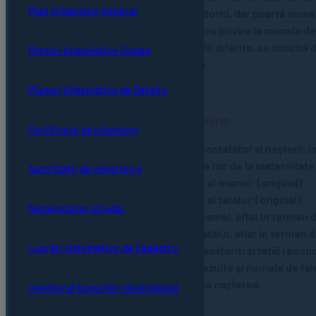
Plan Urbanistic General
dacă părinții sunt căsătoriti, dar poartă nume 
sau a notarului public, cu privire la numele de
dacă părinții au domicilii diferite, se solicită
Planuri Urbanistice Zonale
înregistrează nașterea.
Planuri Urbanistice de Detaliu
b) Când părinţii nu sunt căsătoriţi:
Certificate de urbanism
certificatul medical constatator al naşterii, î
medicului (se obţine pe loc de la maternitate
Autorizații de construire
certificatul de naştere al mamei; (original)
certificatul de naştere al tatalui; (original)
Nomenclator stradal
actul de identitate al mamei, aflat în termen d
actul de identitate al tatălui, aflat în termen
Lucrări sistematice de Cadastru
Dacă părintii nu sunt căsătoriti şi tatăl recun
naşterea, din care să rezulte şi numele de fa
civilă care înregistrează naşterea.
Inventarul bunurilor municipiului