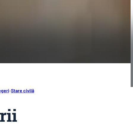
egeri
-
Stare civilă
rii