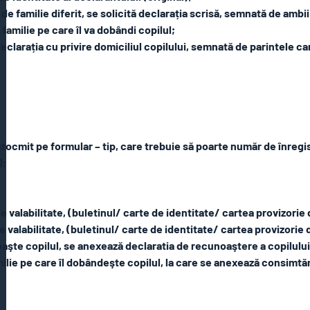
de familie diferit, se solicită declarația scrisă, semnată de ambii 
 familie pe care îl va dobândi copilul;
 declarația cu privire domiciliul copilului, semnată de parintele ca
ntocmit pe formular – tip, care trebuie să poarte număr de înregist
);
e valabilitate, (buletinul/ carte de identitate/ cartea provizorie 
 de valabilitate, (buletinul/ carte de identitate/ cartea provizorie
oaşte copilul, se anexează declaratia de recunoaştere a copilului 
milie pe care îl dobândeşte copilul, la care se anexează consimtă