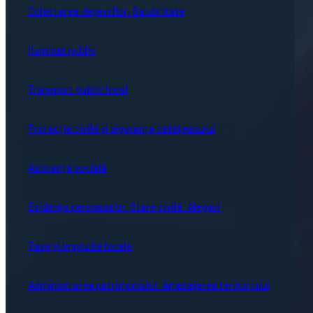
Colectarea deșeurilor. Salubritate
Iluminat public
Transport public local
Protecție civilă și siguranța cetățeanului
Asistență socială
Evidența persoanelor. Stare civilă. Alegeri
Taxe și impozite locale
Administrarea patrimoniului. Amenajarea teritoriului