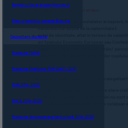
Registrul local al spațiilor verzi
c) Când părinţii sunt cetăţeni străini:
Plan urbanistic general Bistrița
certificatul medical constatator al naşterii, î
medicului (se obţine de la maternitate);
actul de identitate, aflat în termen de valabi
Dezvoltare durabilă
ori Spaţiului Economic European sau Confedera
paşaportul părintelui cetăţean străin/ părinţil
Proiecte PNRR
certificatul de căsătorie al părinţilor copilulu
– România,
Proiecte finalizate POR 2007 - 2013
– străinătate (simplu/ cu apostille/ supralegalizat)
POR 2014-2020
declaraţie dată in fața ofiterului de stare civ
copilului, cetăţean/ cetăţeni străini nu sunt c
POCA 2014-2020
În situaţia în care declarantul este cetăţean 
Proiecte de cooperare teritorială 2014-2020
Notă: