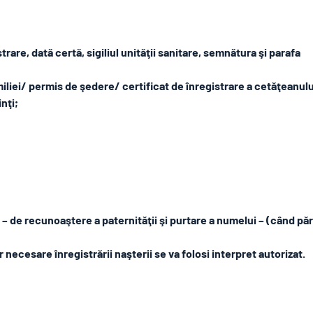
rare, dată certă, sigiliul unităţii sanitare, semnătura şi parafa
miliei/ permis de şedere/ certificat de înregistrare a cetăţeanulu
nţi;
i – de recunoaştere a paternităţii şi purtare a numelui – (când păr
ecesare înregistrării naşterii se va folosi interpret autorizat.