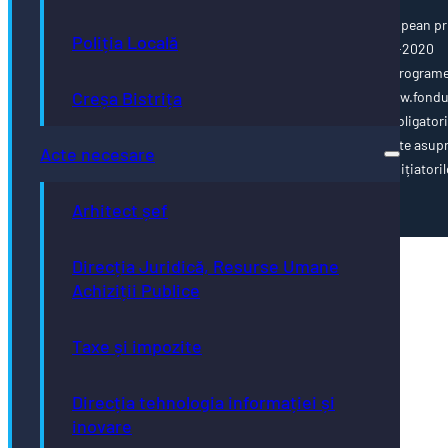
Această pagină web este cofinanțată din Fondul Social European pr
Poliția Locală
Programul Operațional Capacitate Administrativă 2014-2020
www.poca.ro Pentru informații detaliate despre celelalte program
Creșa Bistrița
cofinanțate de Uniunea Europeană, vă invităm să vizitați www.fondu
ue.ro Conținutul acestei pagini web nu reprezintă în mod obligator
poziția oficială a Uniunii Europene. Întreaga responsabilitate asup
Acte necesare
corectitudinii și coerenței informațiilor prezentate revine inițiatoril
paginii web.
Arhitect șef
Direcția Juridică, Resurse Umane
Achiziții Publice
Taxe și impozite
Direcția tehnologia informației și
inovare