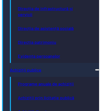
Direcția de infrastructură și
servicii
Direcția de asistență socială
Direcția patrimoniu
Evidența persoanelor
Achiziții publice
Programe anuale de achiziții
Achiziții prin licitație publică