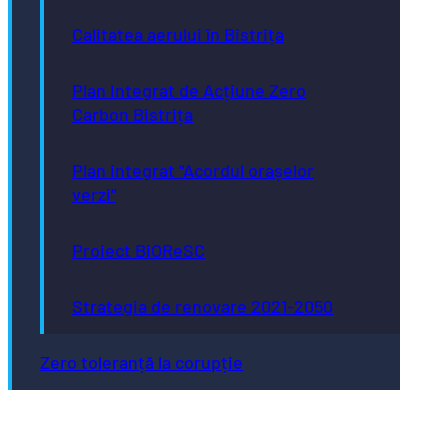
Calitatea aerului în Bistrița
Plan Integrat de Acțiune Zero
Carbon Bistrița
Plan integrat “Acordul orașelor
verzi”
Proiect BiOReSC
Strategia de renovare 2021-2050
Zero toleranță la corupție