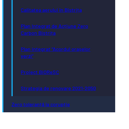
Calitatea aerului în Bistrița
Plan Integrat de Acțiune Zero
Carbon Bistrița
Plan integrat “Acordul orașelor
verzi”
Proiect BiOReSC
Strategia de renovare 2021-2050
Zero toleranță la corupție