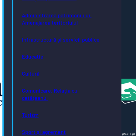
Friendly
Bistrița
- oraș
Administrarea patrimoniului.
neutru
Amenajarea teritoriului
climatic
până în
2035
Infrastructură și servicii publice
Bistrița
- oraș
creativ
Educație
UNESCO
România
Cultură
Atractivă
Comunicare. Relația cu
cetățeanul
Turism
Sport și agrement
Această pagină web este cofinanțată din Fondul Social European pr