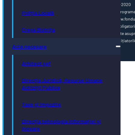
Programul Operațional Capacitate Administrativă 2014-2020
www.poca.ro Pentru informații detaliate despre celelalte program
Poliția Locală
cofinanțate de Uniunea Europeană, vă invităm să vizitați www.fondu
ue.ro Conținutul acestei pagini web nu reprezintă în mod obligator
Creșa Bistrița
poziția oficială a Uniunii Europene. Întreaga responsabilitate asup
corectitudinii și coerenței informațiilor prezentate revine inițiatoril
Acte necesare
paginii web.
Arhitect șef
Direcția Juridică, Resurse Umane
Achiziții Publice
Taxe și impozite
Direcția tehnologia informației și
inovare