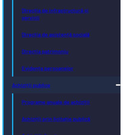
Direcția de infrastructură și
servicii
Direcția de asistență socială
Direcția patrimoniu
Evidența persoanelor
Achiziții publice
Programe anuale de achiziții
Achiziții prin licitație publică