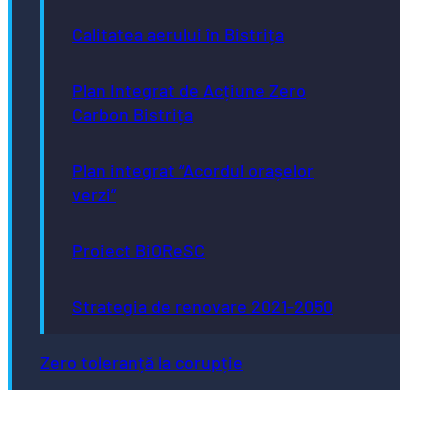
Calitatea aerului în Bistrița
Plan Integrat de Acțiune Zero
Carbon Bistrița
Plan integrat “Acordul orașelor
verzi”
Proiect BiOReSC
Strategia de renovare 2021-2050
Zero toleranță la corupție