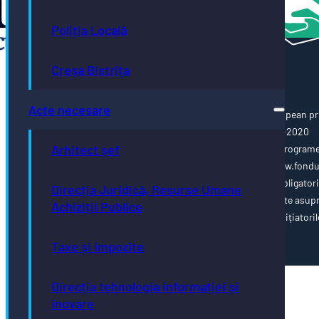
Poliția Locală
Creșa Bistrița
Acte necesare
Această pagină web este cofinanțată din Fondul Social European pr
Programul Operațional Capacitate Administrativă 2014-2020
Arhitect șef
www.poca.ro Pentru informații detaliate despre celelalte program
cofinanțate de Uniunea Europeană, vă invităm să vizitați www.fondu
ue.ro Conținutul acestei pagini web nu reprezintă în mod obligator
Direcția Juridică, Resurse Umane
poziția oficială a Uniunii Europene. Întreaga responsabilitate asup
Achiziții Publice
corectitudinii și coerenței informațiilor prezentate revine inițiatoril
paginii web.
Taxe și impozite
Direcția tehnologia informației și
inovare