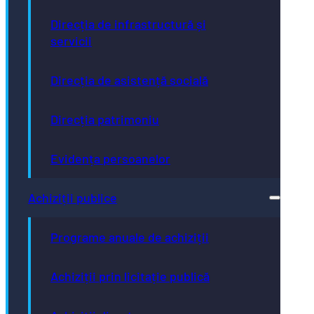
Direcția de infrastructură și
servicii
Direcția de asistență socială
Direcția patrimoniu
Evidența persoanelor
Achiziții publice
Programe anuale de achiziții
Achiziții prin licitație publică