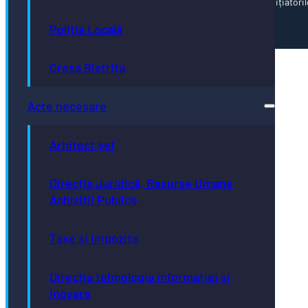
corectitudinii și coerenței informațiilor prezentate revine inițiatoril
paginii web.
Poliția Locală
Creșa Bistrița
Acte necesare
Arhitect șef
Direcția Juridică, Resurse Umane
Achiziții Publice
Taxe și impozite
Direcția tehnologia informației și
inovare