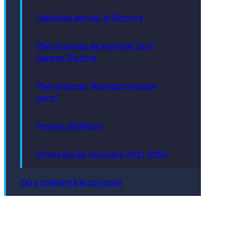
Calitatea aerului în Bistrița
Plan Integrat de Acțiune Zero
Carbon Bistrița
Plan integrat “Acordul orașelor
verzi”
Proiect BiOReSC
Strategia de renovare 2021-2050
Zero toleranță la corupție