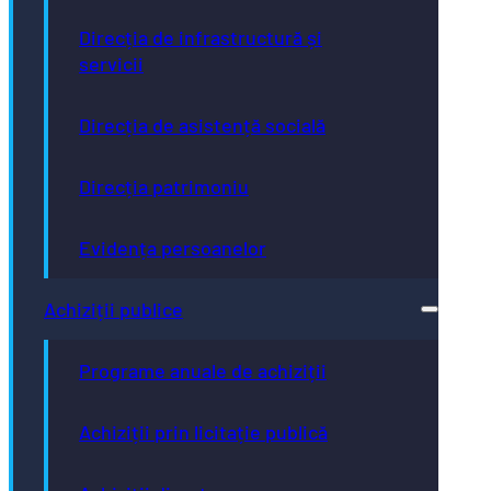
Direcția de infrastructură și
servicii
Direcția de asistență socială
Direcția patrimoniu
Evidența persoanelor
Achiziții publice
Programe anuale de achiziții
Achiziții prin licitație publică