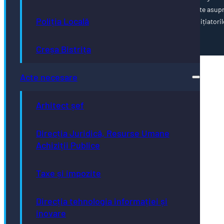
poziția oficială a Uniunii Europene. Întreaga responsabilitate asup
Poliția Locală
corectitudinii și coerenței informațiilor prezentate revine inițiatoril
paginii web.
Creșa Bistrița
Acte necesare
Arhitect șef
Direcția Juridică, Resurse Umane
Achiziții Publice
Taxe și impozite
Direcția tehnologia informației și
inovare