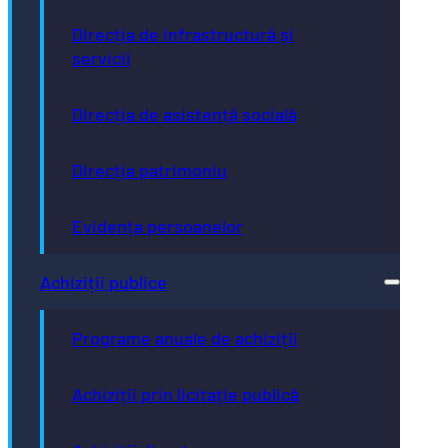
Direcția de infrastructură și
servicii
Direcția de asistență socială
Direcția patrimoniu
Evidența persoanelor
Achiziții publice
Programe anuale de achiziții
Achiziții prin licitație publică