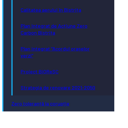
Calitatea aerului în Bistrița
Plan Integrat de Acțiune Zero
Carbon Bistrița
Plan integrat “Acordul orașelor
verzi”
Proiect BiOReSC
Strategia de renovare 2021-2050
Zero toleranță la corupție