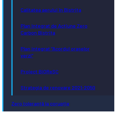
Calitatea aerului în Bistrița
Plan Integrat de Acțiune Zero
Carbon Bistrița
Plan integrat “Acordul orașelor
verzi”
Proiect BiOReSC
Strategia de renovare 2021-2050
Zero toleranță la corupție