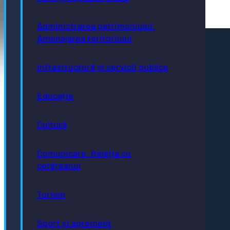
Administrarea patrimoniului.
Amenajarea teritoriului
Pagini utile
Acte necesare
Infrastructură și servicii publice
Evidența persoanelor
Taxe și impozite
Stare civilă
Educație
Urbanism și cadastru
Achiziții publice
GDPR
e-consultare.gov.ro
Cultură
Comunicare. Relația cu
cetățeanul
Adresă
Turism
Piaţa Centrală nr.6 Bistriţa, 420040
Email
Sport și agrement
primaria@municipiulbistrita.ro