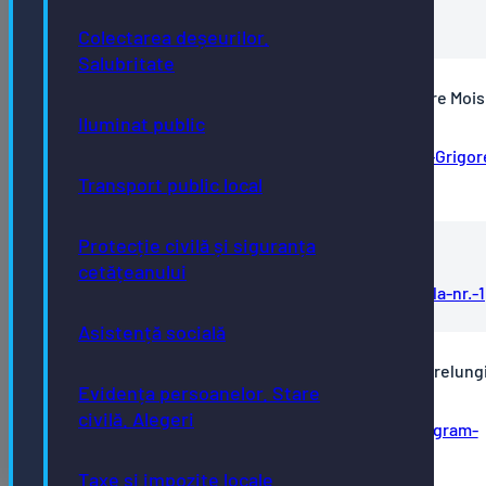
Linie-verde-de-transport-public
Colectarea deșeurilor.
Salubritate
Reabilitare și modernizare ”Colegiul Tehnic Grigore Moisi
Iluminat public
Corp A, B și C, municipiul Bistrița
Reabilitare-si-modernizare-Colegiul-Tehnic-Grigor
Moisil
Transport public local
Protecție civilă și siguranța
Reabilitare şi modernizare Școala Gimnazială nr. 1
cetățeanului
Reabilitare-si-Modernizare-Scoala-Gimnaziala-nr.-1
Asistență socială
Reabilitare şi Modernizare Gradinița cu program prelungit
Evidența persoanelor. Stare
si Creșa nr. 3
civilă. Alegeri
Reabilitare-si-modernizare-Gradinita-cu-program-
prelungit-si-Cresa-nr-3
Taxe și impozite locale