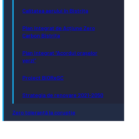
Calitatea aerului în Bistrița
Plan Integrat de Acțiune Zero
Carbon Bistrița
Plan integrat “Acordul orașelor
verzi”
Proiect BiOReSC
Strategia de renovare 2021-2050
Zero toleranță la corupție