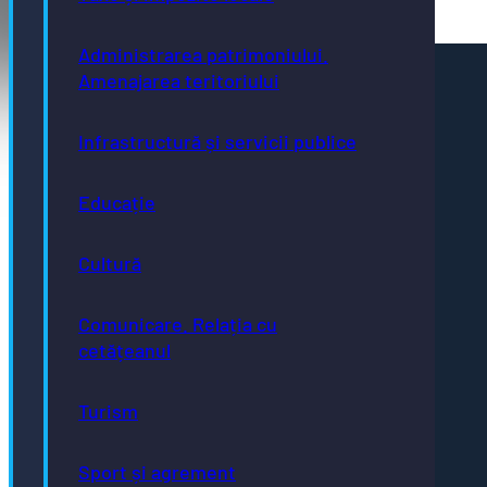
Administrarea patrimoniului.
Amenajarea teritoriului
Pagini utile
Acte necesare
Evidența persoanelor
Infrastructură și servicii publice
Taxe și impozite
Stare civilă
Urbanism și cadastru
Educație
Achiziții publice
GDPR
e-consultare.gov.ro
Cultură
Comunicare. Relația cu
cetățeanul
Adresă
Turism
Piaţa Centrală nr.6 Bistriţa, 420040
Email
primaria@municipiulbistrita.ro
Sport și agrement
Telefon