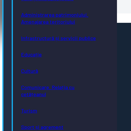
Anunț Lidl
Administrarea patrimoniului.
Amenajarea teritoriului
Pagini utile
Infrastructură și servicii publice
Acte necesare
Evidența persoanelor
Taxe și impozite
Educație
Stare civilă
Urbanism și cadastru
Achiziții publice
Cultură
GDPR
e-consultare.gov.ro
Comunicare. Relația cu
cetățeanul
Turism
Adresă
Piaţa Centrală nr.6 Bistriţa, 420040
Sport și agrement
Email