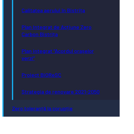
Calitatea aerului în Bistrița
Plan Integrat de Acțiune Zero
Carbon Bistrița
Plan integrat “Acordul orașelor
verzi”
Proiect BiOReSC
Strategia de renovare 2021-2050
Zero toleranță la corupție