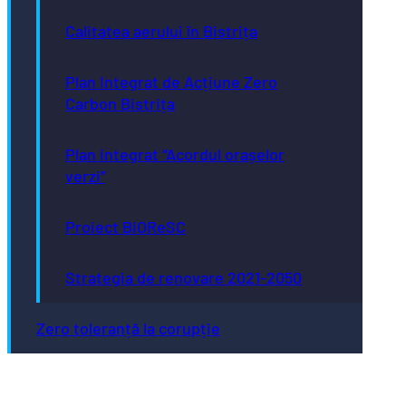
Calitatea aerului în Bistrița
Plan Integrat de Acțiune Zero
Carbon Bistrița
Plan integrat “Acordul orașelor
verzi”
Proiect BiOReSC
Strategia de renovare 2021-2050
Zero toleranță la corupție