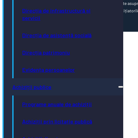
poziția oficială a Uniunii Europene. Întreaga responsabilitate asup
Direcția de infrastructură și
corectitudinii și coerenței informațiilor prezentate revine inițiatoril
servicii
paginii web.
Direcția de asistență socială
Direcția patrimoniu
Evidența persoanelor
Achiziții publice
Programe anuale de achiziții
Achiziții prin licitație publică