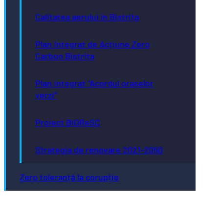
Calitatea aerului în Bistrița
Plan Integrat de Acțiune Zero
Carbon Bistrița
Plan integrat “Acordul orașelor
verzi”
Proiect BiOReSC
Strategia de renovare 2021-2050
Zero toleranță la corupție