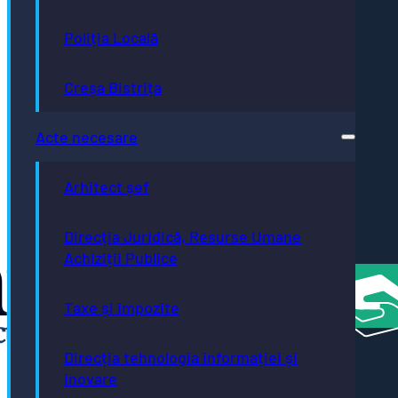
- Oraș
Autism
Poliția Locală
Friendly
Bistrița
- oraș
Creșa Bistrița
neutru
climatic
până în
Acte necesare
2035
Bistrița
- oraș
Arhitect șef
creativ
UNESCO
România
Direcția Juridică, Resurse Umane
Atractivă
Achiziții Publice
Taxe și impozite
Direcția tehnologia informației și
inovare