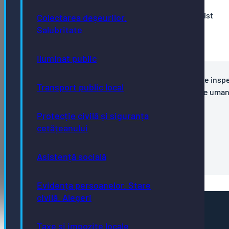
Anunț concurs medic stomatolog/dentist specialist
Colectarea deșeurilor.
Salubritate
Bibliografie și tematică
Anunț concurs
Iluminat public
Concurs pentru ocuparea unui post contractual de insp
Transport public local
de specialitate debutant în cadrul Biroului resurse uman
salarizare,contabilitate,administrativ, pe durată
Protecție civilă și siguranța
nedeterminată
cetățeanului
Formulare concurs
Bibliografie
Asistență socială
Anunț concurs
Evidența persoanelor. Stare
civilă. Alegeri
Pagini utile
Taxe și impozite locale
Acte necesare