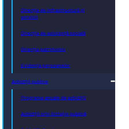
Direcția de infrastructură și
servicii
Direcția de asistență socială
Direcția patrimoniu
Evidența persoanelor
Achiziții publice
Programe anuale de achiziții
Achiziții prin licitație publică