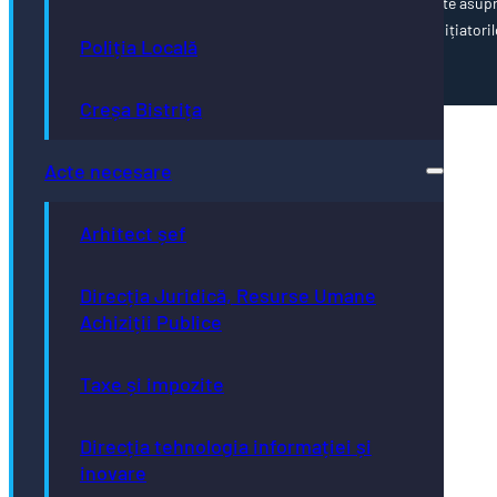
poziția oficială a Uniunii Europene. Întreaga responsabilitate asup
corectitudinii și coerenței informațiilor prezentate revine inițiatoril
Poliția Locală
paginii web.
Creșa Bistrița
Acte necesare
Arhitect șef
Direcția Juridică, Resurse Umane
Achiziții Publice
Taxe și impozite
Direcția tehnologia informației și
inovare