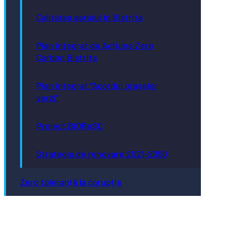
Calitatea aerului în Bistrița
Plan Integrat de Acțiune Zero
Carbon Bistrița
Plan integrat “Acordul orașelor
verzi”
Proiect BiOReSC
Strategia de renovare 2021-2050
Zero toleranță la corupție