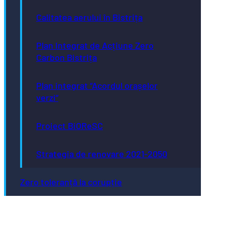
Calitatea aerului în Bistrița
Plan Integrat de Acțiune Zero
Carbon Bistrița
Plan integrat “Acordul orașelor
verzi”
Proiect BiOReSC
Strategia de renovare 2021-2050
Zero toleranță la corupție