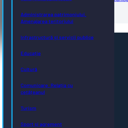
Bistrita
Formular-inscriere-burse-NOSA
Administrarea patrimoniului.
Amenajarea teritoriului
Infrastructură și servicii publice
Pagini utile
Acte necesare
Educație
Evidența persoanelor
Taxe și impozite
Stare civilă
Cultură
Urbanism și cadastru
Achiziții publice
GDPR
e-consultare.gov.ro
Comunicare. Relația cu
cetățeanul
Turism
Adresă
Sport și agrement