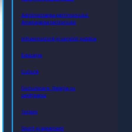
Acte necesare
Evidența persoanelor
Administrarea patrimoniului.
Taxe și impozite
Amenajarea teritoriului
Stare civilă
Urbanism și cadastru
Achiziții publice
GDPR
Infrastructură și servicii publice
e-consultare.gov.ro
Educație
Cultură
Adresă
Piaţa Centrală nr.6 Bistriţa, 420040
Comunicare. Relația cu
Email
cetățeanul
primaria@municipiulbistrita.ro
Telefon
0263-224706; 0263-223923;
Turism
0263-224508
Inițiative
Sport și agrement
Europene