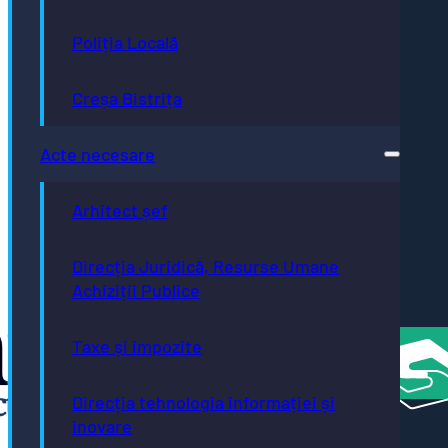
Bistrița
- Oraș
Poliția Locală
Autism
Friendly
Bistrița
Creșa Bistrița
- oraș
neutru
climatic
Acte necesare
până în
2035
Arhitect șef
Bistrița
- oraș
creativ
Direcția Juridică, Resurse Umane
UNESCO
Achiziții Publice
România
Atractivă
Taxe și impozite
Direcția tehnologia informației și
inovare