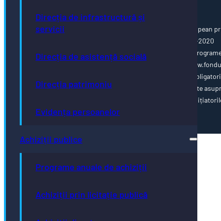
Direcția de infrastructură și
servicii
Această pagină web este cofinanțată din Fondul Social European pr
Programul Operațional Capacitate Administrativă 2014-2020
www.poca.ro Pentru informații detaliate despre celelalte program
Direcția de asistență socială
cofinanțate de Uniunea Europeană, vă invităm să vizitați www.fondu
ue.ro Conținutul acestei pagini web nu reprezintă în mod obligator
Direcția patrimoniu
poziția oficială a Uniunii Europene. Întreaga responsabilitate asup
corectitudinii și coerenței informațiilor prezentate revine inițiatoril
Evidența persoanelor
paginii web.
Achiziții publice
Programe anuale de achiziții
Achiziții prin licitație publică