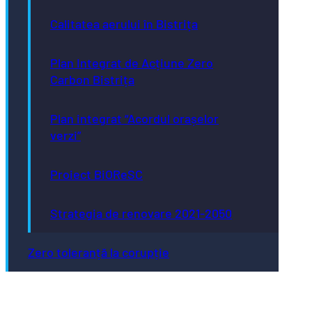
Calitatea aerului în Bistrița
Plan Integrat de Acțiune Zero
Carbon Bistrița
Plan integrat “Acordul orașelor
verzi”
Proiect BiOReSC
Strategia de renovare 2021-2050
Zero toleranță la corupție