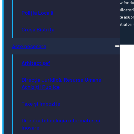
cofinanțate de Uniunea Europeană, vă invităm să vizitați www.fondu
ue.ro Conținutul acestei pagini web nu reprezintă în mod obligator
Poliția Locală
poziția oficială a Uniunii Europene. Întreaga responsabilitate asup
corectitudinii și coerenței informațiilor prezentate revine inițiatoril
Creșa Bistrița
paginii web.
Acte necesare
Arhitect șef
Direcția Juridică, Resurse Umane
Achiziții Publice
Taxe și impozite
Direcția tehnologia informației și
inovare