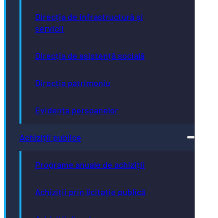
Direcția de infrastructură și
servicii
Direcția de asistență socială
Direcția patrimoniu
Evidența persoanelor
Achiziții publice
Programe anuale de achiziții
Achiziții prin licitație publică