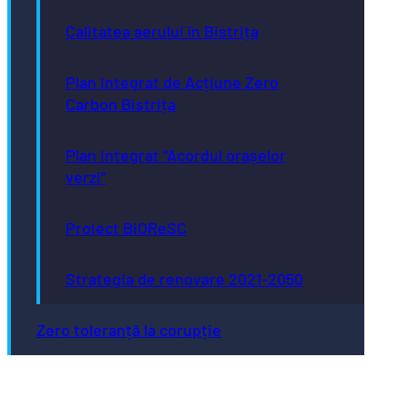
Calitatea aerului în Bistrița
Plan Integrat de Acțiune Zero
Carbon Bistrița
Plan integrat “Acordul orașelor
verzi”
Proiect BiOReSC
Strategia de renovare 2021-2050
Zero toleranță la corupție