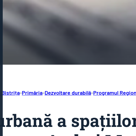
 Bistrița
-
Primăria
-
Dezvoltare durabilă
-
Programul Region
rbană a spațiilo