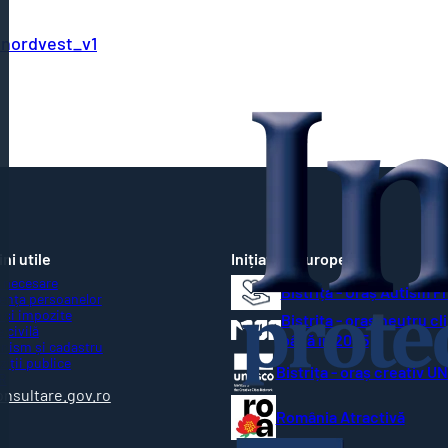
nordvest_v1
ni utile
Inițiative Europene
 necesare
Bistrița - Oraș Autism F
ența persoanelor
 și impozite
Bistrița - oraș neutru cl
 civilă
până în 2035
nism și cadastru
ziții publice
Bistrița - oraș creativ 
R
onsultare.gov.ro
România Atractivă