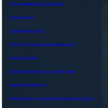
Colectarea deșeurilor. Salubritate
Iluminat public
Transport public local
Protecție civilă și siguranța cetățeanului
Asistență socială
Evidența persoanelor. Stare civilă. Alegeri
Taxe și impozite locale
Administrarea patrimoniului. Amenajarea teritoriului