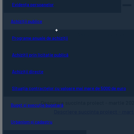
–
Evidența persoanelor
Achiziții publice
Pentru informații detaliate desp
Programe anuale de achiziții
Achiziții prin licitație publică
Achiziții directe
Situația contractelor cu valoare mai mare de 5000 de euro
Descriere succinta proiect - martie 20
Buget și execuție bugetară
Descriere succinta proiect – mar
Urbanism și cadastru