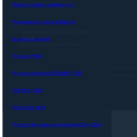
Registrul local al spațiilor verzi
Plan urbanistic general Bistrița
Adresă
Piaţa Centrală nr.6 Bistriţa, 420040
Email
Dezvoltare durabilă
primaria@municipiulbistrita.ro
Telefon
Proiecte PNRR
0263-224706; 0263-223923;
0263-224508
Această pagină web este cofinanțată din Fondul Social Eur
Proiecte finalizate POR 2007 - 2013
Uniunea Europeană, vă invităm să vizitați www.fonduri-ue.
POR 2014-2020
POCA 2014-2020
Proiecte de cooperare teritorială 2014-2020