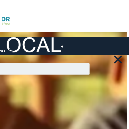
ite ...
×