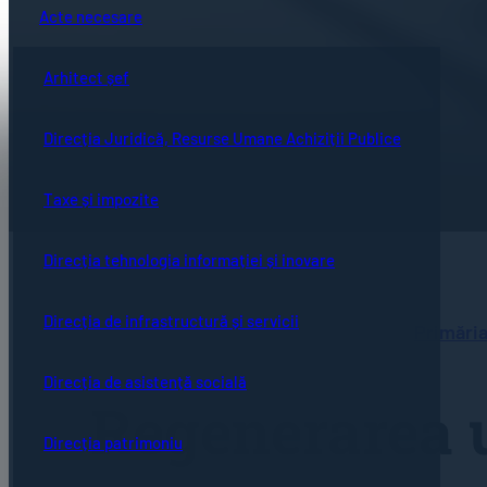
Acte necesare
Arhitect șef
Direcția Juridică, Resurse Umane Achiziții Publice
Taxe și impozite
Direcția tehnologia informației și inovare
Direcția de infrastructură și servicii
Primăria
Direcția de asistență socială
Regenerarea u
Direcția patrimoniu