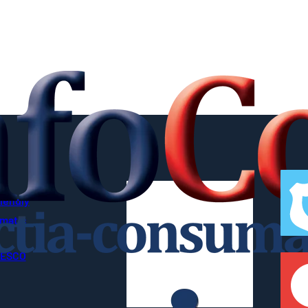
riendly
imatic
UNESCO