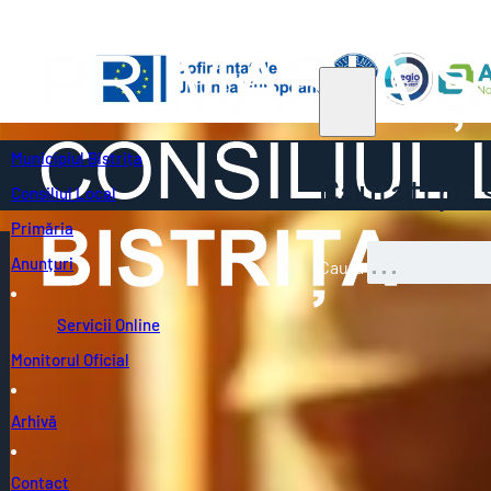
Municipiul Bistrița
Căutați pe s
Consiliul Local
Primăria
Anunțuri
Caută
Servicii Online
Monitorul Oficial
Arhivă
Contact