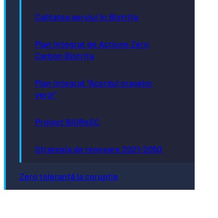
Calitatea aerului în Bistrița
Plan Integrat de Acțiune Zero
Carbon Bistrița
Plan integrat “Acordul orașelor
verzi”
Proiect BiOReSC
Strategia de renovare 2021-2050
Zero toleranță la corupție