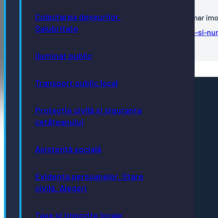
Colectarea deșeurilor.
Cerere Certificat de nomenclatura stradala si numar imo
Salubritate
Cerere-Certificat-de-nomenclatura-stradala-si-nu
imobil
Iluminat public
Transport public local
Pagini utile
Protecție civilă și siguranța
Acte necesare
Evidența persoanelor
cetățeanului
Taxe și impozite
Stare civilă
Urbanism și cadastru
Asistență socială
Achiziții publice
GDPR
e-consultare.gov.ro
Evidența persoanelor. Stare
civilă. Alegeri
Taxe și impozite locale