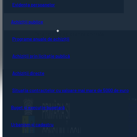
Evidența persoanelor
Achiziții publice
Direcția de asistență socială
Programe anuale de achiziții
Achiziții prin licitație publică
Achiziții directe
Situația contractelor cu valoare mai mare de 5000 de euro
Pagi
Acte
Buget și execuție bugetară
Evid
Taxe
Stare
Urba
Urbanism și cadastru
Achi
GDP