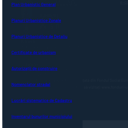
e-c
Plan Urbanistic General
Planuri Urbanistice Zonale
Planuri Urbanistice de Detaliu
Adresă
Piaţa Centrală nr.6 Bistriţa, 420040
Certificate de urbanism
Email
primaria@municipiulbistrita.ro
Telefon
Autorizații de construire
0263-224706; 0263-223923;
0263-224508
Această pagină web este cofinanțată din Fondul Social Eur
Nomenclator stradal
Uniunea Europeană, vă invităm să vizitați www.fonduri-ue.
Lucrări sistematice de Cadastru
Inventarul bunurilor municipiului