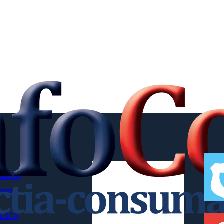
riendly
imatic
UNESCO