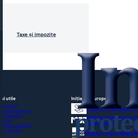
Taxe și impozite
ni utile
Inițiative Europene
 necesare
Bistrița - Oraș Autism F
ența persoanelor
 și impozite
Bistrița - oraș neutru cl
 civilă
până în 2035
nism și cadastru
ziții publice
Bistrița - oraș creativ 
R