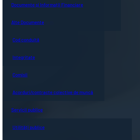
Guvernanță corporativă
Ședințe online
Documente și Informații Financiare
Concursuri
Bistrița turistică
Documente ședință
Alte Documente
Proceduri de sistem
Evenimente locale
Hotărârile Consiliului Local
Cod conduită
Hartă oraș
Integritate
Comisii
Acorduri/contracte colective de muncă
Servicii publice
Utilități publice