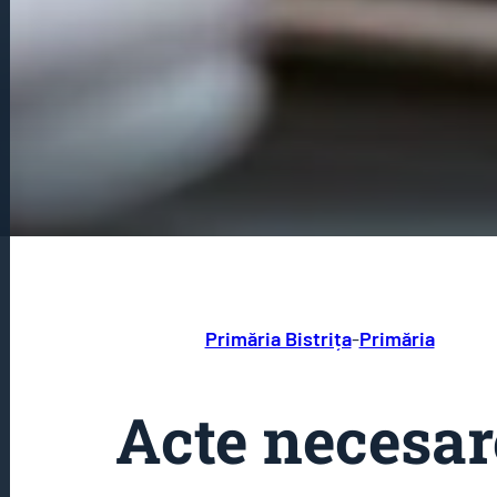
Primăria Bistrița
-
Primăria
Acte necesar