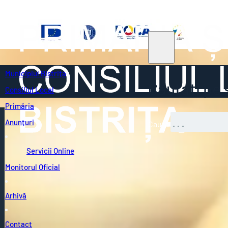
Municipiul Bistrița
Căutați pe s
Consiliul Local
Primăria
Anunțuri
Caută
Servicii Online
Monitorul Oficial
Arhivă
Contact