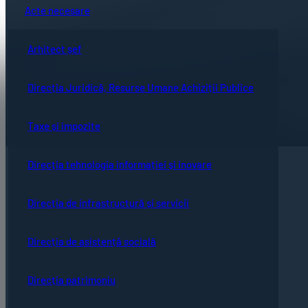
Acte necesare
Arhitect șef
Direcția Juridică, Resurse Umane Achiziții Publice
Taxe și impozite
Direcția tehnologia informației și inovare
Direcția de infrastructură și servicii
Direcția de asistență socială
Direcția patrimoniu