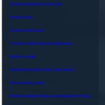
Colectarea deșeurilor. Salubritate
Iluminat public
Transport public local
Protecție civilă și siguranța cetățeanului
Asistență socială
Evidența persoanelor. Stare civilă. Alegeri
Taxe și impozite locale
Administrarea patrimoniului. Amenajarea teritoriului