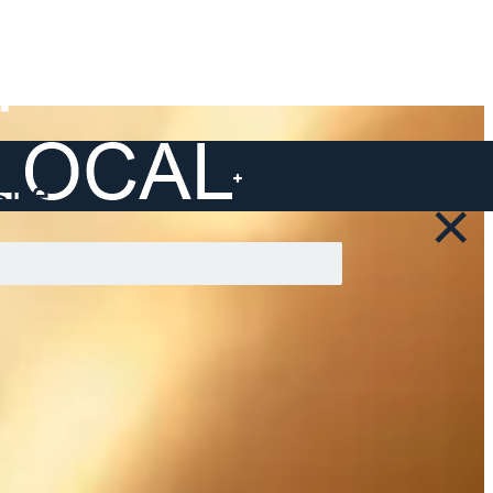
ite ...
×