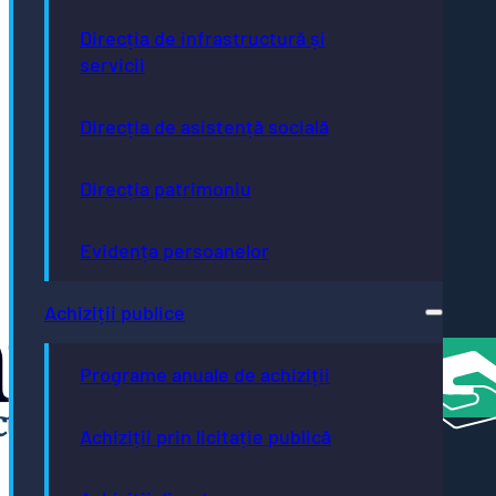
- Oraș
Autism
Direcția de infrastructură și
Friendly
servicii
Bistrița
- oraș
neutru
Direcția de asistență socială
climatic
până în
Direcția patrimoniu
2035
Bistrița
- oraș
Evidența persoanelor
creativ
UNESCO
România
Achiziții publice
Atractivă
Programe anuale de achiziții
Achiziții prin licitație publică