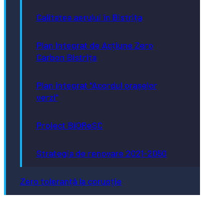
Calitatea aerului în Bistrița
Plan Integrat de Acțiune Zero
Carbon Bistrița
Plan integrat “Acordul orașelor
verzi”
Proiect BiOReSC
Strategia de renovare 2021-2050
Zero toleranță la corupție