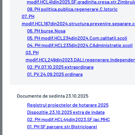
modif.HCL41din2025.SF.gradinita.cresa.str.Zimbrul
08. PH politica.publica.regenerare.C.Istoric
07. PH
modif.HCL167din2024.structura.prevenire.separare.c
06. PH burse.Nosa
05. PH modif.HCL234din2024.Com.calitatii.scoli
04. PH modif.HCL233din2024.CAdministratie.scoli
03. PH
modif.HCL249din2023.DALI.regenerare.Independe
02. PV.07.10.2025 extraordinara
01. PV.24.09.2025 ordinara
Documente de sedinta 23.10.2025
Registrul proiectelor de hotarare 2025
Dispozitie.23.10.2025 extra de indata
02. PH modif.HCL44din2023.SF.lac.MHC
01. PH SF.parcare.str.Bistricioarei