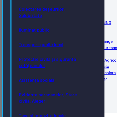
14. Compl. PH delegatie.Italia
Colectarea deșeurilor.
13. Compl. PH delegatie.R.Moldova
Salubritate
12. Compl. PH
modif.HCL17din2024.protocol.ADR.proiect.INNO
11. PH doc.cadastrale.imobile.A.Muresanu
Iluminat public
10. PH
modif.HCL70din2026.ocupare.temporara.Orange
Transport public local
09. PH prelungire.inchiriere.sali.clasa.CNA.Muresa
08. PH sprijin.pt.culte.2026
Protecție civilă și siguranța
07. PH modif.anexa2.HCL91din2023.DALI.Lic.Agrico
cetățeanului
06. PH modif.anexa.HCL31din2023.SF.apa.uzata
05. PH modif.anexa2.HCL283din2025.retea.scolara
04. PH modif.HCL161din2021.imprumut.bancar
Asistență socială
03. PH executie.trim.2.2026
02. PH finantare.Spital.Clinic
Evidența persoanelor. Stare
01.1. Adresa.Arhitect.Sef.27.07.2026
civilă. Alegeri
01. PH PUZ.ansamblu.mixt.str.Subcetate.38
Taxe și impozite locale