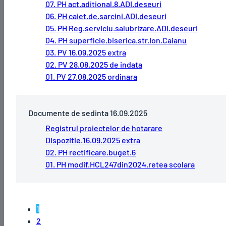
07. PH act.aditional.8.ADI.deseuri
06. PH caiet.de.sarcini.ADI.deseuri
05. PH Reg.serviciu.salubrizare.ADI.deseuri
04. PH superficie.biserica.str.Ion.Caianu
03. PV 16.09.2025 extra
02. PV 28.08.2025 de indata
01. PV 27.08.2025 ordinara
Documente de sedinta 16.09.2025
Registrul proiectelor de hotarare
Dispozitie.16.09.2025 extra
02. PH rectificare.buget.6
01. PH modif.HCL247din2024.retea scolara
1
2