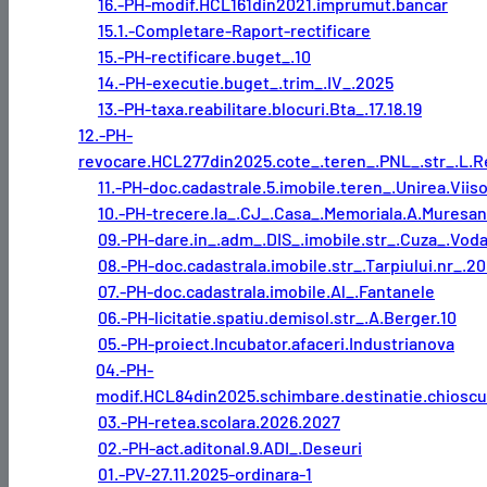
16.-PH-modif.HCL161din2021.imprumut.bancar
15.1.-Completare-Raport-rectificare
15.-PH-rectificare.buget_.10
14.-PH-executie.buget_.trim_.IV_.2025
13.-PH-taxa.reabilitare.blocuri.Bta_.17.18.19
12.-PH-
revocare.HCL277din2025.cote_.teren_.PNL_.str_.L.
11.-PH-doc.cadastrale.5.imobile.teren_.Unirea.Viis
10.-PH-trecere.la_.CJ_.Casa_.Memoriala.A.Muresan
09.-PH-dare.in_.adm_.DIS_.imobile.str_.Cuza_.Vod
08.-PH-doc.cadastrala.imobile.str_.Tarpiului.nr_.2
07.-PH-doc.cadastrala.imobile.Al_.Fantanele
06.-PH-licitatie.spatiu.demisol.str_.A.Berger.10
05.-PH-proiect.Incubator.afaceri.Industrianova
04.-PH-
modif.HCL84din2025.schimbare.destinatie.chioscu
03.-PH-retea.scolara.2026.2027
02.-PH-act.aditonal.9.ADI_.Deseuri
01.-PV-27.11.2025-ordinara-1