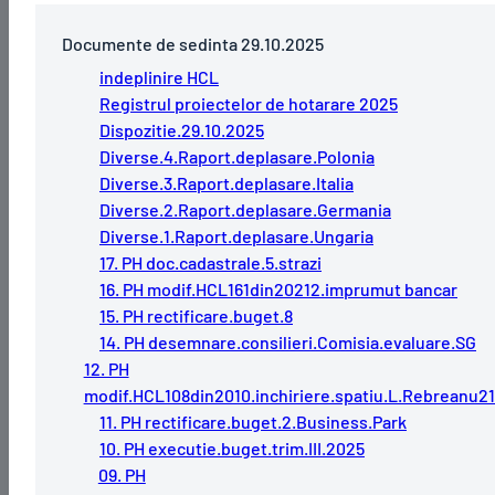
Documente de sedinta 29.10.2025
indeplinire HCL
Registrul proiectelor de hotarare 2025
Dispozitie.29.10.2025
Diverse.4.Raport.deplasare.Polonia
Diverse.3.Raport.deplasare.Italia
Diverse.2.Raport.deplasare.Germania
Diverse.1.Raport.deplasare.Ungaria
17. PH doc.cadastrale.5.strazi
16. PH modif.HCL161din20212.imprumut bancar
15. PH rectificare.buget.8
14. PH desemnare.consilieri.Comisia.evaluare.SG
12. PH
modif.HCL108din2010.inchiriere.spatiu.L.Rebreanu2
11. PH rectificare.buget.2.Business.Park
10. PH executie.buget.trim.III.2025
09. PH