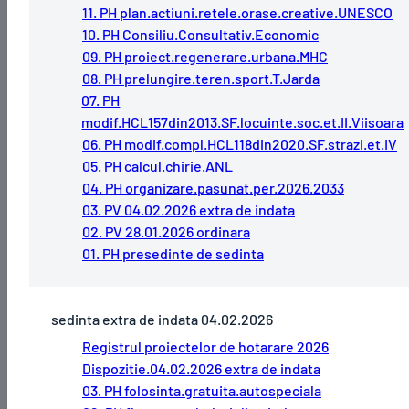
11. PH plan.actiuni.retele.orase.creative.UNESCO
10. PH Consiliu.Consultativ.Economic
09. PH proiect.regenerare.urbana.MHC
08. PH prelungire.teren.sport.T.Jarda
07. PH
modif.HCL157din2013.SF.locuinte.soc.et.II.Viisoara
06. PH modif.compl.HCL118din2020.SF.strazi.et.IV
05. PH calcul.chirie.ANL
04. PH organizare.pasunat.per.2026.2033
03. PV 04.02.2026 extra de indata
02. PV 28.01.2026 ordinara
01. PH presedinte de sedinta
sedinta extra de indata 04.02.2026
Registrul proiectelor de hotarare 2026
Dispozitie.04.02.2026 extra de indata
03. PH folosinta.gratuita.autospeciala