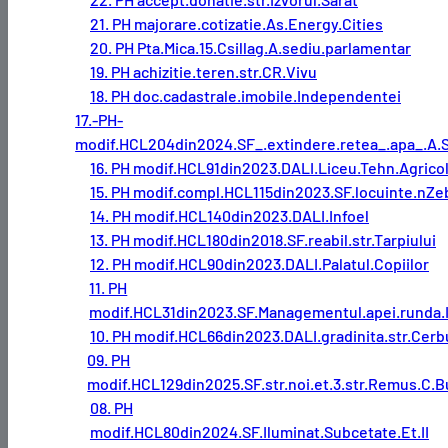
21. PH majorare.cotizatie.As.Energy.Cities
20. PH Pta.Mica.15.Csillag.A.sediu.parlamentar
19. PH achizitie.teren.str.CR.Vivu
18. PH doc.cadastrale.imobile.Independentei
17.-PH-
modif.HCL204din2024.SF_.extindere.retea_.apa_.A.S
16. PH modif.HCL91din2023.DALI.Liceu.Tehn.Agrico
15. PH modif.compl.HCL115din2023.SF.locuinte.nZe
14. PH modif.HCL140din2023.DALI.Infoel
13. PH modif.HCL180din2018.SF.reabil.str.Tarpiului
12. PH modif.HCL90din2023.DALI.Palatul.Copiilor
11. PH
modif.HCL31din2023.SF.Managementul.apei.runda.
10. PH modif.HCL66din2023.DALI.gradinita.str.Cerb
09. PH
modif.HCL129din2025.SF.str.noi.et.3.str.Remus.C.B
08. PH
modif.HCL80din2024.SF.Iluminat.Subcetate.Et.II