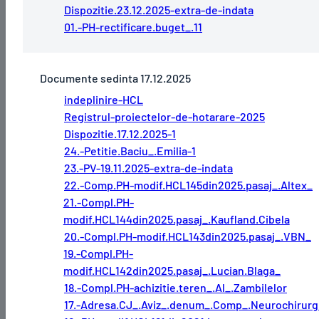
Dispozitie.23.12.2025-extra-de-indata
01.-PH-rectificare.buget_.11
Documente sedinta 17.12.2025
indeplinire-HCL
Registrul-proiectelor-de-hotarare-2025
Dispozitie.17.12.2025-1
24.-Petitie.Baciu_.Emilia-1
23.-PV-19.11.2025-extra-de-indata
22.-Comp.PH-modif.HCL145din2025.pasaj_.Altex_
21.-Compl.PH-
modif.HCL144din2025.pasaj_.Kaufland.Cibela
20.-Compl.PH-modif.HCL143din2025.pasaj_.VBN_
19.-Compl.PH-
modif.HCL142din2025.pasaj_.Lucian.Blaga_
18.-Compl.PH-achizitie.teren_.Al_.Zambilelor
17.-Adresa.CJ_.Aviz_.denum_.Comp_.Neurochirurg