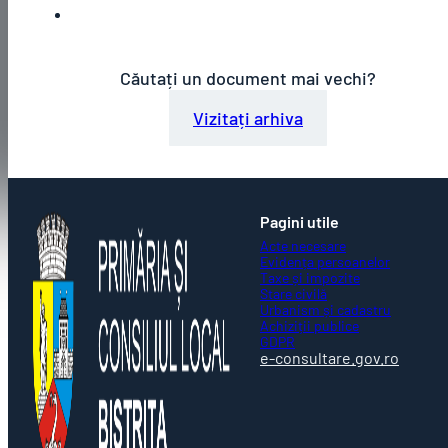
Căutați un document mai vechi?
Vizitați arhiva
Pagini utile
Acte necesare
Evidența persoanelor
Taxe și impozite
Stare civilă
Urbanism și cadastru
Achiziții publice
GDPR
e-consultare.gov.ro