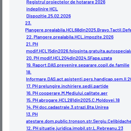
Registrul proiectelor de hotarare 2026
indeplinire HCL
Dispozitie.25.02.2026
23.
Plangere.prealabila.HCL68din2025.Bravo.Tactil.De
22. Plangere.prealabila.HCL.impozite.2026
21. PH
modif.HCL15din2026.folosinta.gratuita.autospecial
20. PH modif.HCL204din2024.SFapa.uzata
19. Raport.DAS.prevenire.separare.copil.de.familie
18.
Informare.DAS.act.asistenti.pers.handicap.sem.II.
17. PH prelungire.inchiriere.sedii.partide
16. PH cooperare.M.Mediului.calitate.aer
15. PH abrogare.HCL281din2025.C.Moldovei.18
14. PH doc.cadastrale.3.strazi.Bta.Unirea
13. PH
atestare.dom.public.tronson.str.Sergiu.Celibidach
12. PH situatie.juridica.imobil.str.L.Rebreanu.23