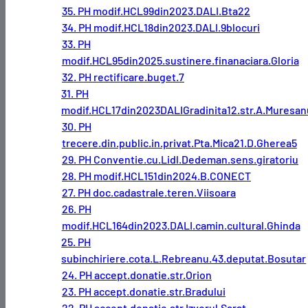
35. PH modif.HCL99din2023.DALI.Bta22
34. PH modif.HCL18din2023.DALI.9blocuri
33. PH
modif.HCL95din2025.sustinere.finanaciara.Gloria
32. PH rectificare.buget.7
31. PH
modif.HCL17din2023DALIGradinita12.str.A.Muresan
30. PH
trecere.din.public.in.privat.Pta.Mica21.D.Gherea5
29. PH Conventie.cu.Lidl.Dedeman.sens.giratoriu
28. PH modif.HCL151din2024.B.CONECT
27. PH doc.cadastrale.teren.Viisoara
26. PH
modif.HCL164din2023.DALI.camin.cultural.Ghinda
25. PH
subinchiriere.cota.L.Rebreanu.43.deputat.Bosutar
24. PH accept.donatie.str.Orion
23. PH accept.donatie.str.Bradului
22. PH accept.donatie.str.Izvorul.Sarat