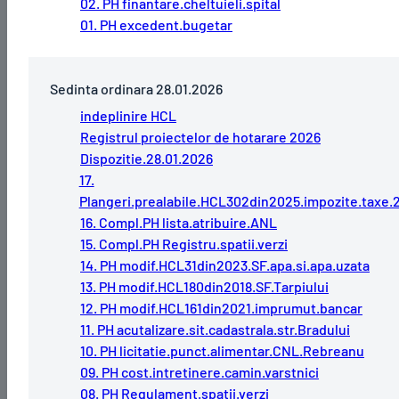
02. PH finantare.cheltuieli.spital
01. PH excedent.bugetar
Sedinta ordinara 28.01.2026
indeplinire HCL
Registrul proiectelor de hotarare 2026
Dispozitie.28.01.2026
17.
Plangeri.prealabile.HCL302din2025.impozite.taxe.
16. Compl.PH lista.atribuire.ANL
15. Compl.PH Registru.spatii.verzi
14. PH modif.HCL31din2023.SF.apa.si.apa.uzata
13. PH modif.HCL180din2018.SF.Tarpiului
12. PH modif.HCL161din2021.imprumut.bancar
11. PH acutalizare.sit.cadastrala.str.Bradului
10. PH licitatie.punct.alimentar.CNL.Rebreanu
09. PH cost.intretinere.camin.varstnici
08. PH Regulament.spatii.verzi