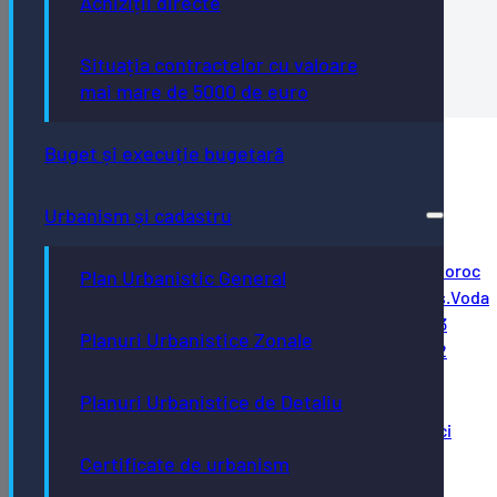
Achiziții directe
Registrul proiectelor de hotarare 2026
Dispozitie.25.05.2026 extra de indata
Situația contractelor cu valoare
PH autoriz.funct.PHEONIX.TOTAL.GAMES
mai mare de 5000 de euro
Buget și execuție bugetară
sedinta ordinara 27.05.2026
indeplinire HCL
Urbanism și cadastru
Registrul proiectelor de hotarare 2026
Dispozitie.27.05.2026
20. Compl.PH autorizatii.functionare.jocuri.noroc
Plan Urbanistic General
19.Compl.PH.reziliere.contr.chioscuri.Dragos.Voda
18.Compl.PH.proiect.ef.energetica.Bistrita23
Planuri Urbanistice Zonale
17.Compl.PH.proiect.ef.energetica.Bistrita22
16. PV 25.03.2026 ordinara
Planuri Urbanistice de Detaliu
15. Compl.PH
modif.HCL43din2021.tichete.sociale.varstnici
14. Compl.PH sustinere.financiara.CSM
Certificate de urbanism
13. PH repartizare.loc.sociale