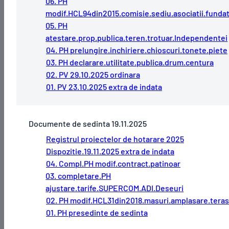
06. PH
modif.HCL94din2015.comisie.sediu.asociatii.fundat
05. PH
atestare.prop.publica.teren.trotuar.Independentei
04. PH prelungire.inchiriere.chioscuri.tonete.piete
03. PH declarare.utilitate.publica.drum.centura
02. PV 29.10.2025 ordinara
01. PV 23.10.2025 extra de indata
Documente de sedinta 19.11.2025
Registrul proiectelor de hotarare 2025
Dispozitie.19.11.2025 extra de indata
04. Compl.PH modif.contract.patinoar
03. completare.PH
ajustare.tarife.SUPERCOM.ADI.Deseuri
02. PH modif.HCL31din2018.masuri.amplasare.tera
01. PH presedinte de sedinta