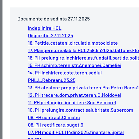
Documente de sedinta 27.11.2025
indeplinire HCL
Dispozitie.27.11.2025
18. Petitie.cetateni.circulatie.motociclete
17. Plangere.prealabila.HCL258din2025.Gaftone.Fl
16. PH prelungire.inchiriere.as.fundatii.partide.poli
15. PH schimb.teren.str.Anemonei.Cameliei
14. PH inchiriere.cote.teren.sediul
PNL.L.Rebreanu23.25
13. PH atestare.prop.privata.teren.Pta.Petru.Rares1
12. PH trecere.dom.privat.teren.C.Moldovei
11. PH prelungire.inchiriere.Soc.Belmarel
10. PH prelungire.contract.salubritate.Supercom
09. PH contract.Climatic
08. PH rectificare.buget.9
07. PH modif.HCL114din2025.finantare.Spital