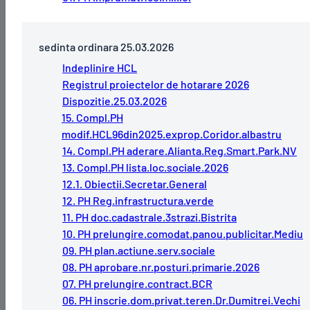
sedinta ordinara 25.03.2026
Indeplinire HCL
Registrul proiectelor de hotarare 2026
Dispozitie.25.03.2026
15. Compl.PH
modif.HCL96din2025.exprop.Coridor.albastru
14. Compl.PH aderare.Alianta.Reg.Smart.Park.NV
13. Compl.PH lista.loc.sociale.2026
12.1. Obiectii.Secretar.General
12. PH Reg.infrastructura.verde
11. PH doc.cadastrale.3strazi.Bistrita
10. PH prelungire.comodat.panou.publicitar.Mediu
09. PH plan.actiune.serv.sociale
08. PH aprobare.nr.posturi.primarie.2026
07. PH prelungire.contract.BCR
06. PH inscrie.dom.privat.teren.Dr.Dumitrei.Vechi