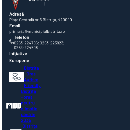
Adresă
Piaţa Centrală nr.6 Bistriţa, 420040
Email
primaria@municipiulbistrita.ro
Telefon
0263-224706; 0263-223923;
0263-224508
Inițiative
Europene
Bistrița
- Oraș
Autism
Friendly
Bistrița
- oraș
neutru
climatic
până în
2035
Bistrița