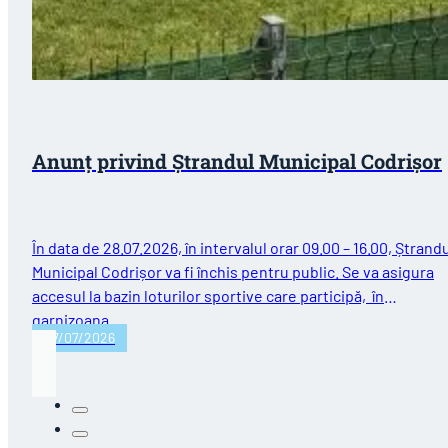
Anunț privind Ștrandul Municipal Codrișor
În data de 28.07.2026, în intervalul orar 09.00 – 16.00, Ștrand
Municipal Codrișor va fi închis pentru public. Se va asigura
accesul la bazin loturilor sportive care participă, în
garnizoana…
27/07/2026