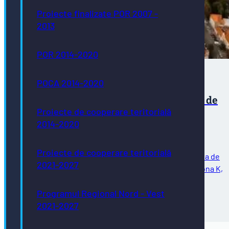
Proiecte finalizate POR 2007 -
2013
POR 2014-2020
POCA 2014-2020
Expiră perioada de utilizare a locurilor de
parcare de reședință pentru zona K
Proiecte de cooperare teritorială
2014-2020
Proiecte de cooperare teritorială
Vă comunicăm că în data de 31.08.2026 expiră perioada de
2021-2027
utilizare a locurilor de parcare de reședință pentru zona K,
delimitată de străzile: Avram Iancu, General Eremia
Programul Regional Nord - Vest
Grigorescu, Aleea Spătarului,…
31/07/2026
2021-2027