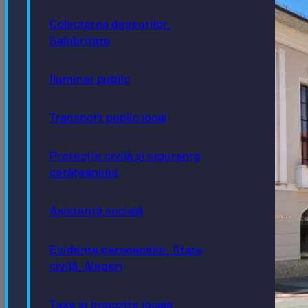
Colectarea deșeurilor.
Salubritate
Iluminat public
Transport public local
Protecție civilă și siguranța
cetățeanului
Asistență socială
Evidența persoanelor. Stare
civilă. Alegeri
Taxe și impozite locale