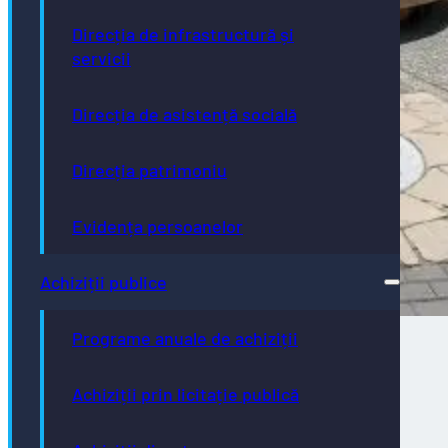
Direcția de infrastructură și
servicii
Direcția de asistență socială
Direcția patrimoniu
Evidența persoanelor
Achiziții publice
Programe anuale de achiziții
Achiziții prin licitație publică
Direcţia de Infrastructură și Servicii –
intervenții programate în săptămâna
02.08.2026 – 07.08.2026