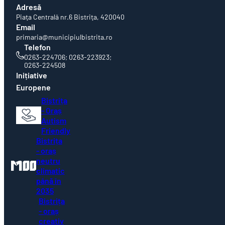
Adresă
Piaţa Centrală nr.6 Bistriţa, 420040
Email
primaria@municipiulbistrita.ro
Telefon
0263-224706; 0263-223923;
0263-224508
Inițiative
Europene
Bistrița
- Oraș
Autism
Friendly
Bistrița
- oraș
neutru
climatic
până în
2035
Bistrița
- oraș
creativ