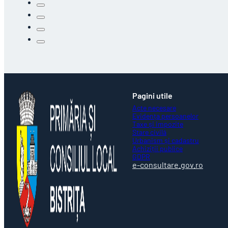
Pagini utile
Acte necesare
Evidența persoanelor
Taxe și impozite
Stare civilă
Urbanism și cadastru
Achiziții publice
GDPR
e-consultare.gov.ro