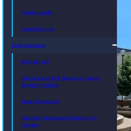
Poliția Locală
Creșa Bistrița
Acte necesare
Arhitect șef
Direcția Juridică, Resurse Umane
Achiziții Publice
Taxe și impozite
Direcția tehnologia informației și
inovare