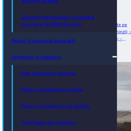
Achiziții directe
Situația contractelor cu valoare
mai mare de 5000 de euro
Întreținere străzi Reparații curente: – reparații curente pe
strada Ghinzii; – amenajare parcare la sol pe strada Ghinzii; 
îndreptat și remontat stâlpi din fontă, beton și plastic; –
Buget și execuție bugetară
reparații…
03/08/2026
Urbanism și cadastru
Plan Urbanistic General
Planuri Urbanistice Zonale
Planuri Urbanistice de Detaliu
Certificate de urbanism