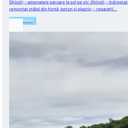
Ghinzii; – amenajare parcare la sol pe str. Ghinzii; – îndreptat
remontat stâlpi din fontă, beton și plastic; – reparații…
27/07/2026