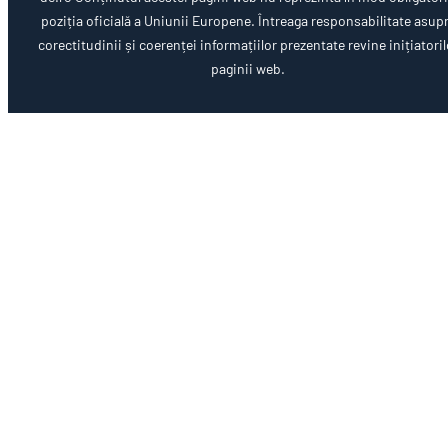
poziția oficială a Uniunii Europene. Întreaga responsabilitate asup
corectitudinii și coerenței informațiilor prezentate revine inițiatoril
paginii web.