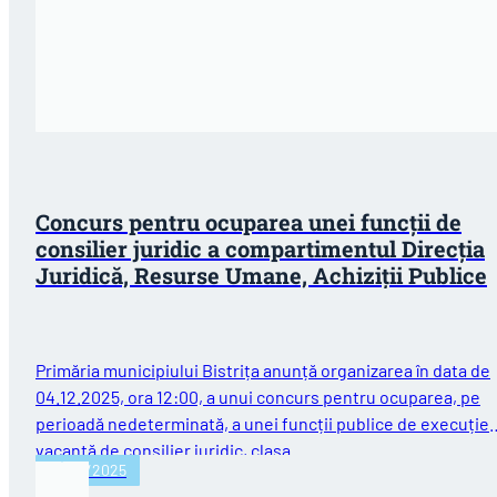
Concurs pentru ocuparea unei funcții de
consilier juridic a compartimentul Direcția
Juridică, Resurse Umane, Achiziții Publice
Primăria municipiului Bistrița anunță organizarea în data de
04.12.2025, ora 12:00, a unui concurs pentru ocuparea, pe
perioadă nedeterminată, a unei funcții publice de execuție
vacantă de consilier juridic, clasa…
27/10/2025