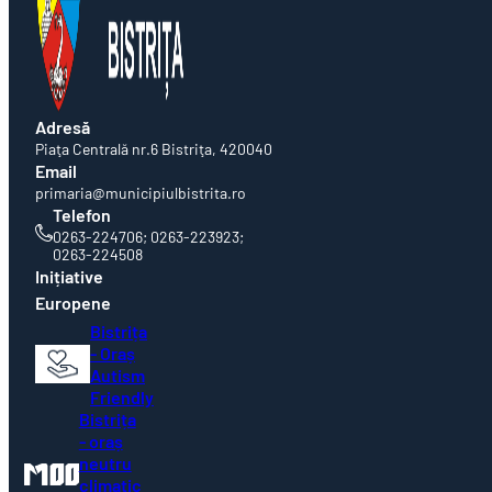
Adresă
Piaţa Centrală nr.6 Bistriţa, 420040
Email
primaria@municipiulbistrita.ro
Telefon
0263-224706; 0263-223923;
0263-224508
Inițiative
Europene
Bistrița
- Oraș
Autism
Friendly
Bistrița
- oraș
neutru
climatic