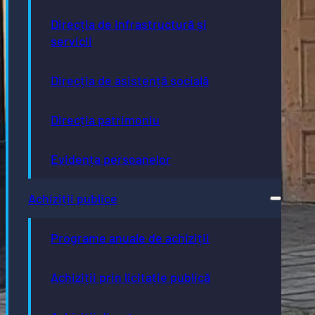
Direcția de infrastructură și
servicii
Direcția de asistență socială
Direcția patrimoniu
Evidența persoanelor
Achiziții publice
Programe anuale de achiziții
Achiziții prin licitație publică