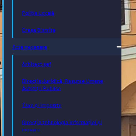
Poliția Locală
Creșa Bistrița
Acte necesare
Arhitect șef
Direcția Juridică, Resurse Umane
Achiziții Publice
Taxe și impozite
Direcția tehnologia informației și
inovare