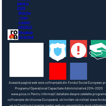
până în
2035
Bistrița
- oraș
creativ
UNESCO
România
Atractivă
Această pagină web este cofinanțată din Fondul Social European pr
Programul Operațional Capacitate Administrativă 2014-2020
www.poca.ro Pentru informații detaliate despre celelalte program
cofinanțate de Uniunea Europeană, vă invităm să vizitați www.fondu
ue.ro Conținutul acestei pagini web nu reprezintă în mod obligator