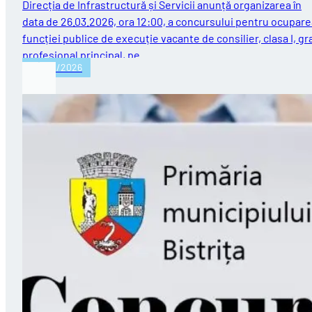
Direcția de Infrastructură și Servicii anunță organizarea în
data de 26.03.2026, ora 12:00, a concursului pentru ocupare
funcției publice de execuție vacante de consilier, clasa I, gr
profesional principal, pe…
23/02/2026