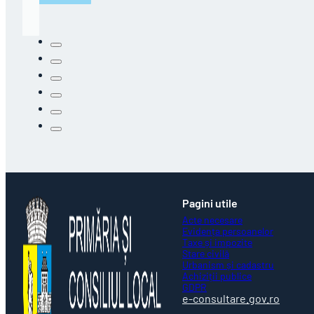
Pagini utile
Acte necesare
Evidența persoanelor
Taxe și impozite
Stare civilă
Urbanism și cadastru
Achiziții publice
GDPR
e-consultare.gov.ro