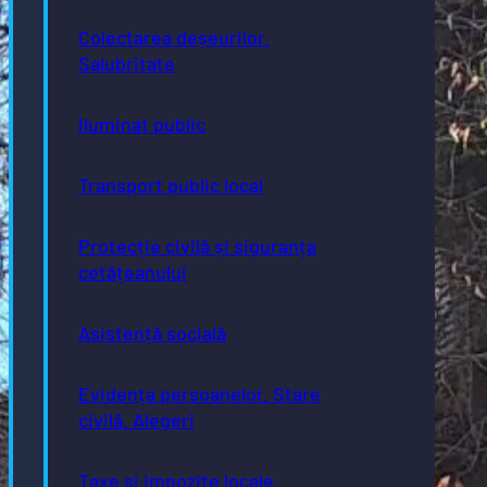
Colectarea deșeurilor.
Salubritate
Iluminat public
Transport public local
Protecție civilă și siguranța
cetățeanului
Asistență socială
Evidența persoanelor. Stare
civilă. Alegeri
Taxe și impozite locale