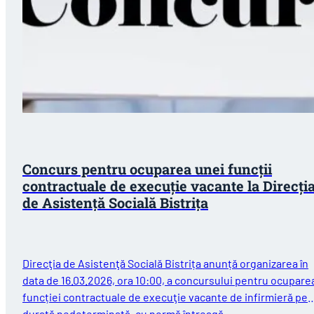
Concurs pentru ocuparea unei funcții
contractuale de execuţie vacante la Direcţi
de Asistenţă Socială Bistrița
Direcţia de Asistenţă Socială Bistrița anunță organizarea în
data de 16.03.2026, ora 10:00, a concursului pentru ocupare
funcției contractuale de execuţie vacante de infirmieră pe
durată nedeterminată, cu normă întreagă,…