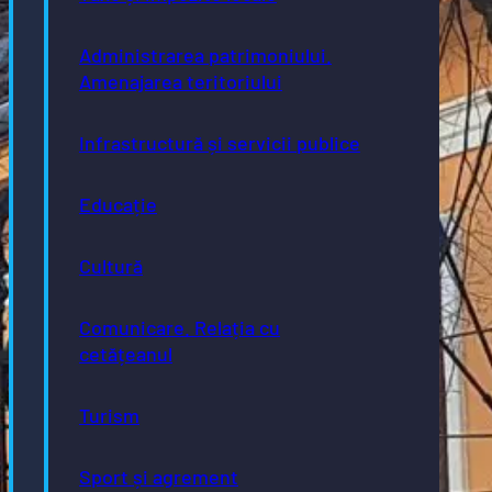
Administrarea patrimoniului.
Amenajarea teritoriului
Infrastructură și servicii publice
Educație
Cultură
Comunicare. Relația cu
cetățeanul
Turism
Sport și agrement