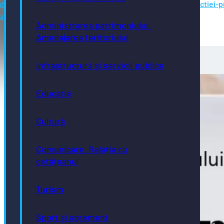
at-in-data-de-25-03-2025-ora-1200-pentru-ocuparea-functiei-p
d-superior-la-compartiment-executare-creante/
Administrarea patrimoniului.
Amenajarea teritoriului
Infrastructură și servicii publice
Educație
Cultură
Comunicare. Relația cu
cetățeanul
Turism
Sport și agrement