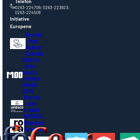
Telefon
0263-224706; 0263-223923;
0263-224508
Inițiative
Europene
Bistrița
- Oraș
Autism
Friendly
Bistrița
- oraș
neutru
climatic
până în
2035
Bistrița
- oraș
creativ
UNESCO
România
Atractivă