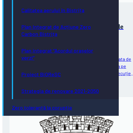
Calitatea aerului în Bistrița
Concurs pentru ocuparea unei funcții de
Plan Integrat de Acțiune Zero
consilier achiziții publice
Carbon Bistrița
Plan integrat “Acordul orașelor
verzi”
Primăria municipiului Bistrița anunță organizarea în data de
18.12.2025, ora 12:00, a unui concurs pentru ocuparea pe
perioadă nedeterminată, a unei funcții publice de execuție
Proiect BiOReSC
vacantă de consilier achiziții publice,…
18/11/2025
Strategia de renovare 2021-2050
Zero toleranță la corupție