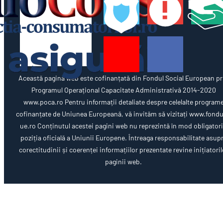
Această pagină web este cofinanțată din Fondul Social European pr
Programul Operațional Capacitate Administrativă 2014-2020
www.poca.ro Pentru informații detaliate despre celelalte program
cofinanțate de Uniunea Europeană, vă invităm să vizitați www.fondu
ue.ro Conținutul acestei pagini web nu reprezintă în mod obligator
poziția oficială a Uniunii Europene. Întreaga responsabilitate asup
corectitudinii și coerenței informațiilor prezentate revine inițiatoril
paginii web.