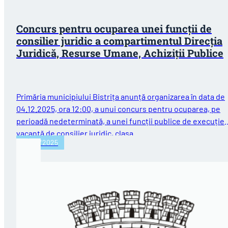
Concurs pentru ocuparea unei funcții de
consilier juridic a compartimentul Direcția
Juridică, Resurse Umane, Achiziții Publice
Primăria municipiului Bistrița anunță organizarea în data de
04.12.2025, ora 12:00, a unui concurs pentru ocuparea, pe
perioadă nedeterminată, a unei funcții publice de execuție
vacantă de consilier juridic, clasa…
27/10/2025