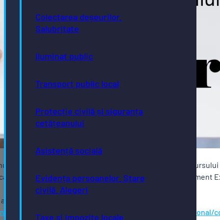
Colectarea deșeurilor.
Salubritate
Iluminat public
Transport public local
Protecție civilă și siguranța
cetățeanului
Asistență socială
anunţă organizarea, în data de 25.03.2025,ora 12:00, a concursulu
cantă de consilier juridic clasa I grad superior la Compartiment 
Evidența persoanelor. Stare
civilă. Alegeri
aici:
rimaria/structura-si-organizare/concursuri/recrutare-personal/
Taxe și impozite locale