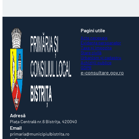
Pagini utile
Acte necesare
Evidența persoanelor
Taxe și impozite
Stare civilă
Urbanism și cadastru
Achiziții publice
GDPR
e-consultare.gov.ro
Adresă
Piaţa Centrală nr.6 Bistriţa, 420040
Email
primaria@municipiulbistrita.ro