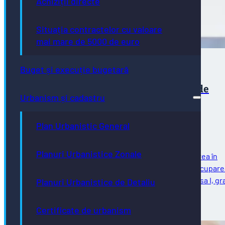
Achiziții directe
Situația contractelor cu valoare
mai mare de 5000 de euro
Buget și execuție bugetară
Concurs pentru ocuparea unei funcții de
Urbanism și cadastru
execuţie vacante la Direcția de
Infrastructură și Servicii
Plan Urbanistic General
Planuri Urbanistice Zonale
Direcția de Infrastructură și Servicii anunță organizarea în
data de 26.03.2026, ora 12:00, a concursului pentru ocupare
funcției publice de execuție vacante de consilier, clasa I, gr
Planuri Urbanistice de Detaliu
profesional principal, pe…
23/02/2026
Certificate de urbanism