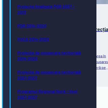
Proiecte finalizate POR 2007 -
2013
Concurs pentru ocuparea unei funcții
POR 2014-2020
contractuale de execuţie vacante la Direcţi
de Asistenţă Socială Bistrița
POCA 2014-2020
Proiecte de cooperare teritorială
Direcţia de Asistenţă Socială Bistrița anunță organizarea în
2014-2020
data de 16.03.2026, ora 10:00, a concursului pentru ocupare
funcției contractuale de execuţie vacante de infirmieră pe
Proiecte de cooperare teritorială
durată nedeterminată, cu normă întreagă,…
2021-2027
20/02/2026
Programul Regional Nord - Vest
2021-2027