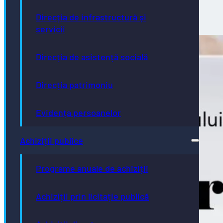
execuție vacante de asistente medicale…
10/03/2026
Direcția de infrastructură și
servicii
Direcția de asistență socială
Direcția patrimoniu
Evidența persoanelor
Achiziții publice
Programe anuale de achiziții
Achiziții prin licitație publică