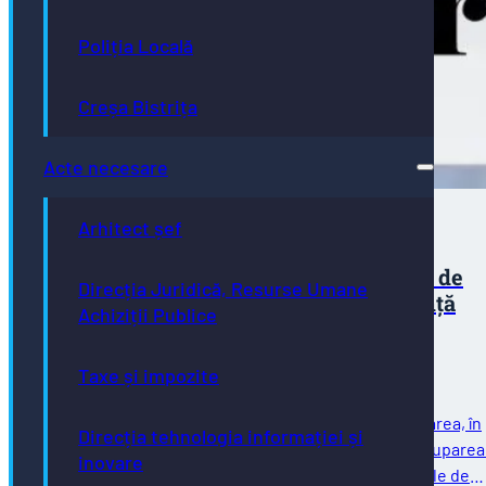
Poliția Locală
Creșa Bistrița
Acte necesare
Arhitect șef
Concurs pentru ocuparea a trei posturi de
Direcția Juridică, Resurse Umane
execuție vacante la Direcţia de Asistenţă
Achiziții Publice
Socială
Taxe și impozite
Direcţia de Asistenţă Socială Bistrița anunță organizarea, în
Direcția tehnologia informației și
data de 31.03.2026, ora 10.00, unui concurs pentru ocuparea
inovare
trei posturi corespunzătoare unor funcții contractuale de