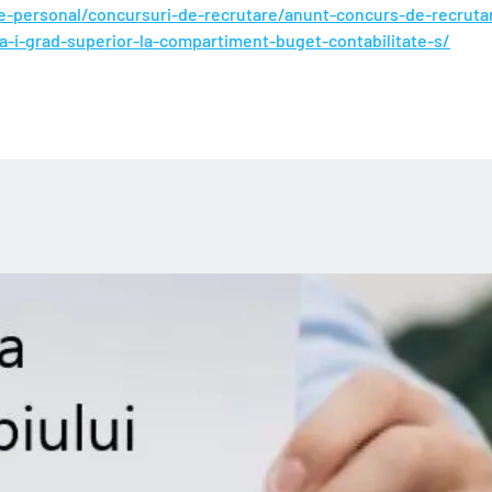
are-personal/concursuri-de-recrutare/anunt-concurs-de-recruta
a-i-grad-superior-la-compartiment-buget-contabilitate-s/