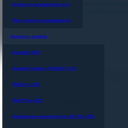
Detalii suplimentare puteți afla aici:
https://primariab
Registrul local al spațiilor verzi
organizat-in-data-de-14-04-2025-ora-1200-pentru-oc
Plan urbanistic general Bistrița
Dezvoltare durabilă
Proiecte PNRR
Proiecte finalizate POR 2007 - 2013
POR 2014-2020
POCA 2014-2020
Proiecte de cooperare teritorială 2014-2020