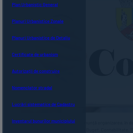
Plan Urbanistic General
Planuri Urbanistice Zonale
Planuri Urbanistice de Detaliu
Certificate de urbanism
Autorizații de construire
Nomenclator stradal
Lucrări sistematice de Cadastru
Inventarul bunurilor municipiului
Primăria municipiului Bistrița anunţă organizarea, în d
grad superior la Compartiment Buget, Contabilitate, Sa