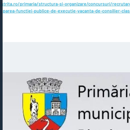
istrita.ro/primaria/structura-si-organizare/concursuri/recrut
uparea-functiei-publice-de-executie-vacanta-de-consilier-clas