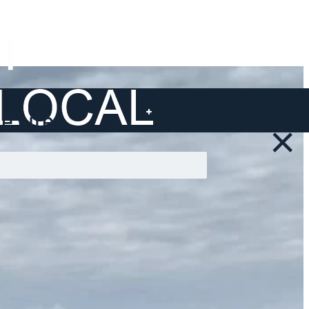
 site ...
×