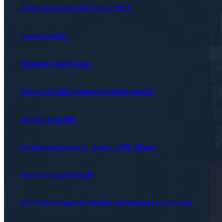
Colectarea deșeurilor. Salubritate
Iluminat public
Transport public local
Protecție civilă și siguranța cetățeanului
Asistență socială
Evidența persoanelor. Stare civilă. Alegeri
Taxe și impozite locale
Administrarea patrimoniului. Amenajarea teritoriului