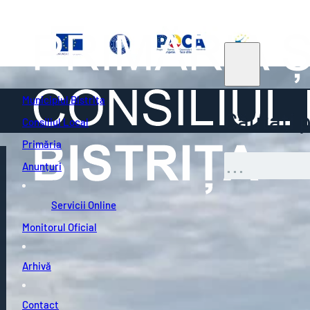
Municipiul Bistrița
Căutați pe
Consiliul Local
Primăria
Caută
Anunțuri
Servicii Online
Monitorul Oficial
Arhivă
Contact