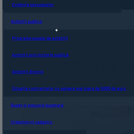
Evidența persoanelor
Achiziții publice
Programe anuale de achiziții
Achiziții prin licitație publică
Concurs de
Achiziții directe
funcții de
Situația contractelor cu valoare mai mare de 5000 de euro
Buget și execuție bugetară
Urbanism și cadastru