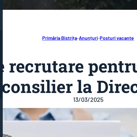
Primăria Bistrița
-
Anunțuri
-
Posturi vacante
 recrutare pentr
 consilier la Dir
13/03/2025