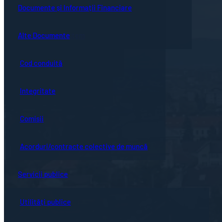
Guvernanță corporativă
Ședințe online
Documente și Informații Financiare
Concursuri
Bistrița turistică
Documente ședință
Alte Documente
Proceduri de sistem
Evenimente locale
Hotărârile Consiliului Local
Cod conduită
Hartă oraș
Integritate
Comisii
Acorduri/contracte colective de muncă
Servicii publice
Utilități publice