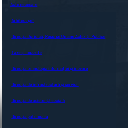
Acte necesare
Arhitect șef
Direcția Juridică, Resurse Umane Achiziții Publice
Taxe și impozite
Direcția tehnologia informației și inovare
Direcția de infrastructură și servicii
Direcția de asistență socială
Direcția patrimoniu