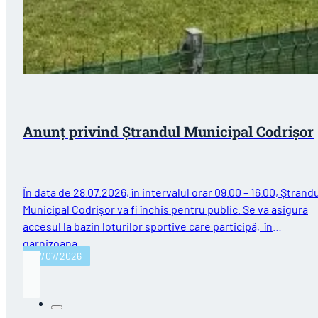
Anunț privind Ștrandul Municipal Codrișor
În data de 28.07.2026, în intervalul orar 09.00 – 16.00, Ștrand
Municipal Codrișor va fi închis pentru public. Se va asigura
accesul la bazin loturilor sportive care participă, în
garnizoana…
27/07/2026