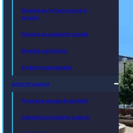
Direcția de infrastructură și
servicii
Direcția de asistență socială
Direcția patrimoniu
Evidența persoanelor
Achiziții publice
Programe anuale de achiziții
Achiziții prin licitație publică