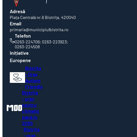
Adresă
Piaţa Centrală nr.6 Bistriţa, 420040
Email
primaria@municipiulbistrita.ro
Telefon
0263-224706; 0263-223923;
0263-224508
Inițiative
Europene
Bistrița
- Oraș
Autism
Friendly
Bistrița
- oraș
neutru
climatic
până în
2035
Bistrița
- oraș