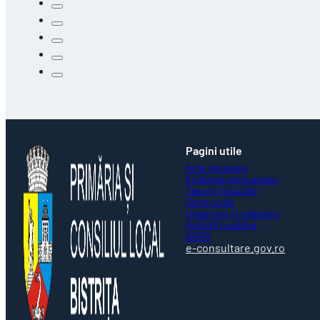
Pagini utile
Acte necesare
Evidența persoanelor
Taxe și impozite
Stare civilă
Urbanism și cadastru
Achiziții publice
GDPR
e-consultare.gov.ro