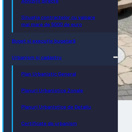
Achiziții directe
Situația contractelor cu valoare
mai mare de 5000 de euro
Buget și execuție bugetară
Urbanism și cadastru
Plan Urbanistic General
Planuri Urbanistice Zonale
Planuri Urbanistice de Detaliu
Certificate de urbanism
Direcţia de Infrastructură și Servicii –
intervenții programate în săptămâna