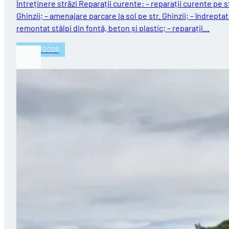
Întreținere străzi Reparații curente: – reparații curente pe st
Ghinzii; – amenajare parcare la sol pe str. Ghinzii; – îndreptat
remontat stâlpi din fontă, beton și plastic; – reparații…
27/07/2026