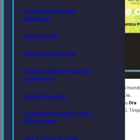
Colectarea deșeurilor.
Salubritate
Iluminat public
Transport public local
Protecție civilă și siguranța
cetățeanului
Municipiul Bistrița se alătură și în 2026 evenimentului mond
EARTH HOUR, care celebrează 20 ani! La final de martie,
Asistență socială
milioane de oameni din întreaga lume se unesc pentru
Ora
Pământului
, cel mai mare eveniment dedicat mediului. Timp
Evidența persoanelor. Stare
de o oră, lumina se stinge simbolic, iar natura devine
civilă. Alegeri
prioritatea noastră.
Te poți reconecta cu natura, poți învăța mai multe
Taxe și impozite locale