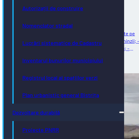
02.08.2026 – 07.08.2026
Autorizații de construire
Nomenclator stradal
Întreținere străzi Reparații curente: – reparații curente pe
strada Ghinzii; – amenajare parcare la sol pe strada Ghinzii; 
Lucrări sistematice de Cadastru
îndreptat și remontat stâlpi din fontă, beton și plastic; –
reparații…
Inventarul bunurilor municipiului
03/08/2026
Registrul local al spațiilor verzi
Plan urbanistic general Bistrița
Dezvoltare durabilă
Proiecte PNRR