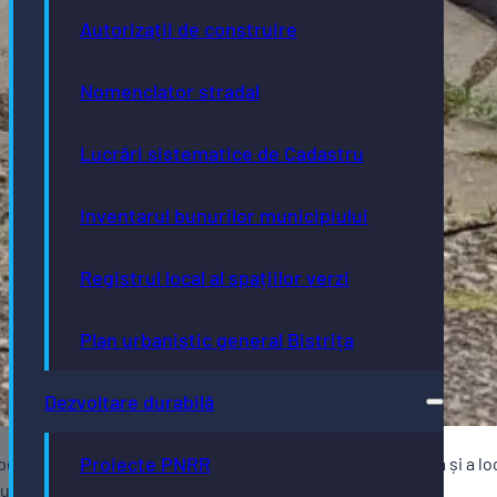
Autorizații de construire
Nomenclator stradal
Lucrări sistematice de Cadastru
Inventarul bunurilor municipiului
Registrul local al spațiilor verzi
Plan urbanistic general Bistrița
Dezvoltare durabilă
Proiecte PNRR
nente, propus a fi amplasat pe raza municipiului Bistrița și a loc
– joi între orele 9 – 15 și vineri, între orele 9 – 13.