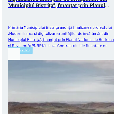
Municipiul Bistrița”, finanțat prin Planul
Național de Redresare și Reziliență (PNRR)
Primăria Municipiului Bistrița anunță finalizarea proiectului
„Modernizarea și digitalizarea unităților de învățământ din
Municipiul Bistrița”, finanțat prin Planul Național de Redres
și Reziliență (PNRR), în baza Contractului de finanțare nr.…
30/07/2026