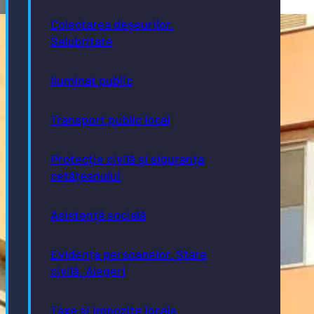
Colectarea deșeurilor.
Salubritate
Iluminat public
Transport public local
Protecție civilă și siguranța
cetățeanului
Asistență socială
Evidența persoanelor. Stare
civilă. Alegeri
Taxe și impozite locale