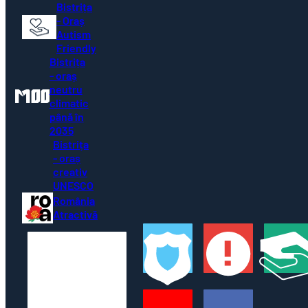
- Oraș
Autism
Friendly
Bistrița
- oraș
neutru
climatic
până în
2035
Bistrița
- oraș
creativ
UNESCO
România
Atractivă