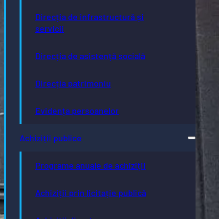
Direcția de infrastructură și
servicii
Direcția de asistență socială
Direcția patrimoniu
Evidența persoanelor
Achiziții publice
Programe anuale de achiziții
Achiziții prin licitație publică