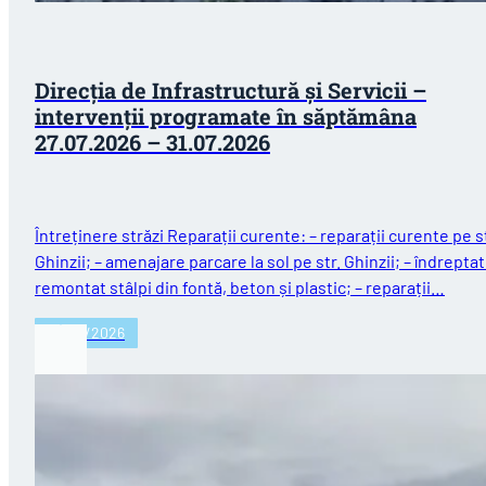
Direcția de Infrastructură și Servicii –
intervenții programate în săptămâna
27.07.2026 – 31.07.2026
Întreținere străzi Reparații curente: – reparații curente pe st
Ghinzii; – amenajare parcare la sol pe str. Ghinzii; – îndreptat
remontat stâlpi din fontă, beton și plastic; – reparații…
27/07/2026