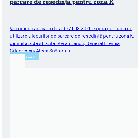
parcare de reședință pentru zona K
Vă comunicăm că în data de 31.08.2026 expiră perioada de
utilizare a locurilor de parcare de reședință pentru zona K,
delimitată de străzile: Avram Iancu, General Eremia
Grigorescu, Aleea Spătarului,…
31/07/2026