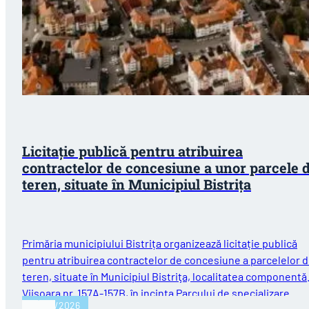
Licitație publică pentru atribuirea
contractelor de concesiune a unor parcele 
teren, situate în Municipiul Bistriţa
Primăria municipiului Bistrița organizează licitație publică
pentru atribuirea contractelor de concesiune a parcelelor 
teren, situate în Municipiul Bistriţa, localitatea componentă
Viişoara nr. 157A-157B, în incinta Parcului de specializare
29/07/2026