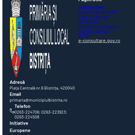
Evidența persoanelor
Taxe și impozite
Stare civilă
Urbanism și cadastru
Achiziții publice
GDPR
e-consultare.gov.ro
Adresă
Piaţa Centrală nr.6 Bistriţa, 420040
Email
primaria@municipiulbistrita.ro
Telefon
0263-224706; 0263-223923;
0263-224508
Inițiative
Europene
Bistrița