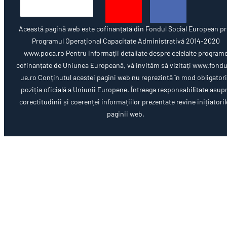
Această pagină web este cofinanțată din Fondul Social European pr
Programul Operațional Capacitate Administrativă 2014-2020
www.poca.ro Pentru informații detaliate despre celelalte program
cofinanțate de Uniunea Europeană, vă invităm să vizitați www.fondu
ue.ro Conținutul acestei pagini web nu reprezintă în mod obligator
poziția oficială a Uniunii Europene. Întreaga responsabilitate asup
corectitudinii și coerenței informațiilor prezentate revine inițiatoril
paginii web.