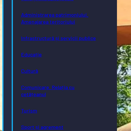
Administrarea patrimoniului.
Amenajarea teritoriului
Infrastructură și servicii publice
Educație
Cultură
Comunicare. Relația cu
cetățeanul
Turism
Sport și agrement