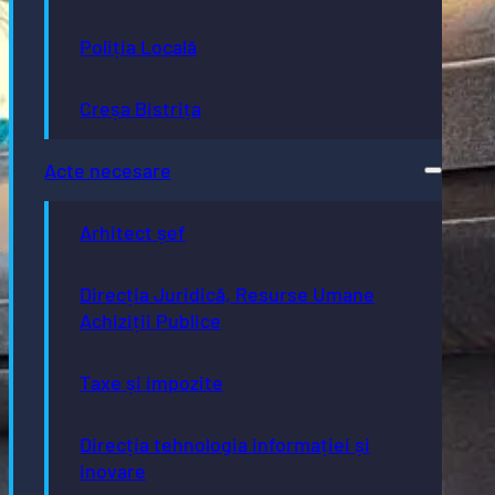
Poliția Locală
Creșa Bistrița
Acte necesare
Arhitect șef
Direcția Juridică, Resurse Umane
Achiziții Publice
Taxe și impozite
Direcția tehnologia informației și
inovare