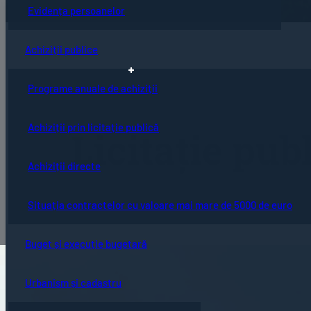
Evidența persoanelor
Achiziții publice
Programe anuale de achiziții
Achiziții prin licitație publică
Licitaţie pu
Achiziții directe
Situația contractelor cu valoare mai mare de 5000 de euro
Buget și execuție bugetară
Urbanism și cadastru