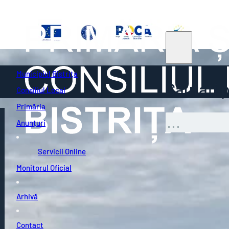
Municipiul Bistrița
Căutați pe
Consiliul Local
Primăria
Caută
Anunțuri
Servicii Online
Monitorul Oficial
Arhivă
Contact