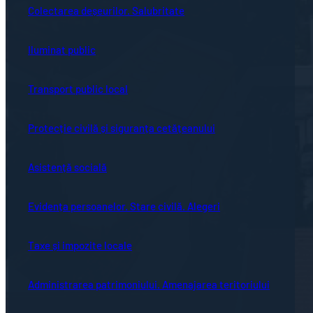
Colectarea deșeurilor. Salubritate
Iluminat public
Transport public local
Protecție civilă și siguranța cetățeanului
Asistență socială
Evidența persoanelor. Stare civilă. Alegeri
Taxe și impozite locale
Administrarea patrimoniului. Amenajarea teritoriului