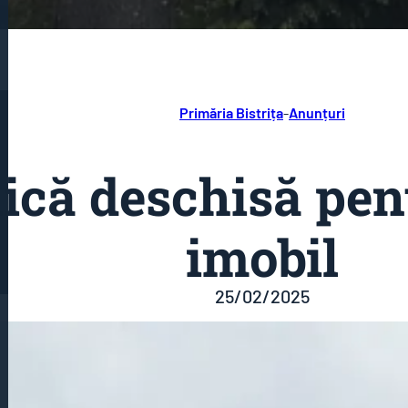
Primăria Bistrița
-
Anunțuri
blică deschisă pe
imobil
25/02/2025