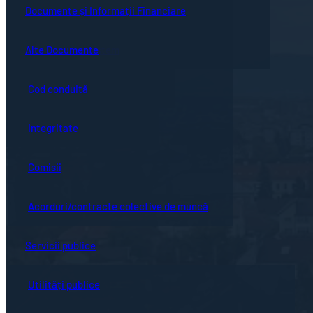
Guvernanță corporativă
Ședințe online
Documente și Informații Financiare
Concursuri
Bistrița turistică
Documente ședință
Alte Documente
Proceduri de sistem
Evenimente locale
Hotărârile Consiliului Local
Cod conduită
Hartă oraș
Integritate
Comisii
Acorduri/contracte colective de muncă
Servicii publice
Utilități publice