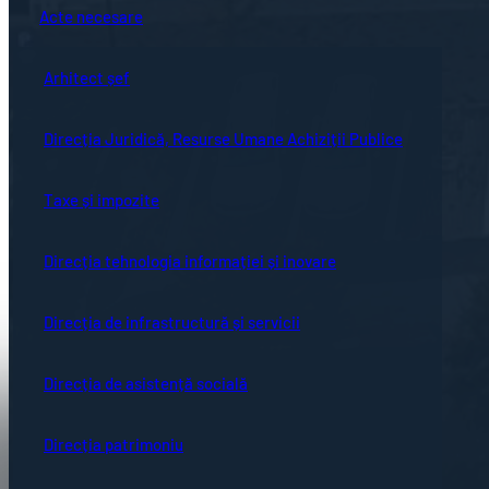
Acte necesare
Arhitect șef
Direcția Juridică, Resurse Umane Achiziții Publice
Taxe și impozite
Direcția tehnologia informației și inovare
Direcția de infrastructură și servicii
Direcția de asistență socială
Direcția patrimoniu