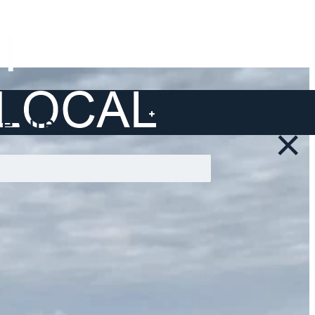
 site ...
×