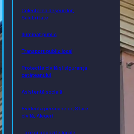
Colectarea deșeurilor.
Salubritate
Iluminat public
Transport public local
Protecție civilă și siguranța
cetățeanului
Asistență socială
Evidența persoanelor. Stare
civilă. Alegeri
Taxe și impozite locale