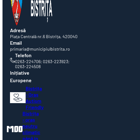
Adresă
Piaţa Centrală nr.6 Bistriţa, 420040
Email
primaria@municipiulbistrita.ro
Telefon
0263-224706; 0263-223923;
0263-224508
Inițiative
Europene
Bistrița
- Oraș
Autism
Friendly
Bistrița
- oraș
neutru
climatic
până în