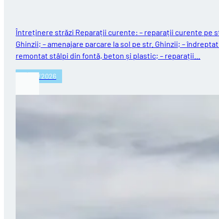
Întreținere străzi Reparații curente: – reparații curente pe st
Ghinzii; – amenajare parcare la sol pe str. Ghinzii; – îndreptat
remontat stâlpi din fontă, beton și plastic; – reparații…
27/07/2026