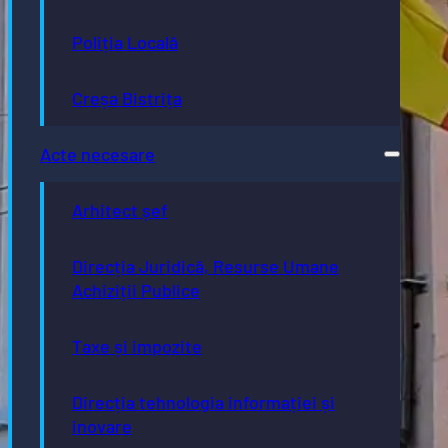
Poliția Locală
Creșa Bistrița
Acte necesare
Arhitect șef
Direcția Juridică, Resurse Umane
Achiziții Publice
Taxe și impozite
Direcția tehnologia informației și
inovare