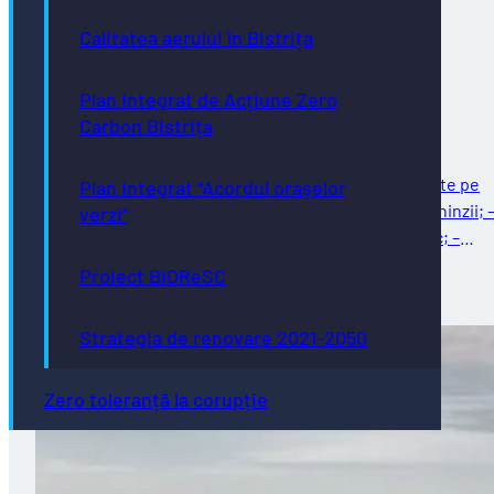
Direcţia de Infrastructură și Servicii –
Calitatea aerului în Bistrița
intervenții programate în săptămâna
02.08.2026 – 07.08.2026
Plan Integrat de Acțiune Zero
Carbon Bistrița
Întreținere străzi Reparații curente: – reparații curente pe
Plan integrat “Acordul orașelor
strada Ghinzii; – amenajare parcare la sol pe strada Ghinzii; 
verzi”
îndreptat și remontat stâlpi din fontă, beton și plastic; –
reparații…
Proiect BiOReSC
03/08/2026
Strategia de renovare 2021-2050
Zero toleranță la corupție