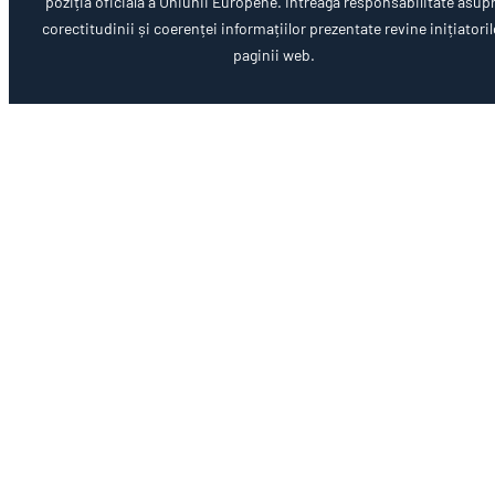
poziția oficială a Uniunii Europene. Întreaga responsabilitate asup
corectitudinii și coerenței informațiilor prezentate revine inițiatoril
paginii web.