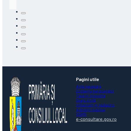
Pagini utile
Acte necesare
Evidența persoanelor
Taxe și impozite
Stare civilă
Urbanism și cadastru
Achiziții publice
GDPR
e-consultare.gov.ro