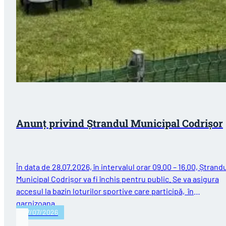
Anunț privind Ștrandul Municipal Codrișor
În data de 28.07.2026, în intervalul orar 09.00 – 16.00, Ștrand
Municipal Codrișor va fi închis pentru public. Se va asigura
accesul la bazin loturilor sportive care participă, în
garnizoana…
27/07/2026