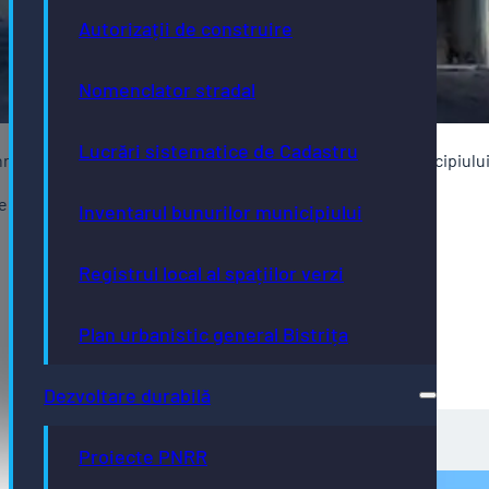
Autorizații de construire
Nomenclator stradal
Lucrări sistematice de Cadastru
nr. cadastral 97047 și 97047-C1, proprietate publică a municipiului 
e orele 9.00 -16.00.
Inventarul bunurilor municipiului
Registrul local al spațiilor verzi
Plan urbanistic general Bistrița
Dezvoltare durabilă
Proiecte PNRR