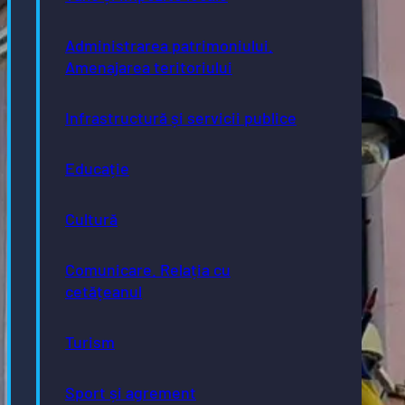
Administrarea patrimoniului.
Amenajarea teritoriului
Infrastructură și servicii publice
Educație
Cultură
Comunicare. Relația cu
cetățeanul
Turism
Sport și agrement