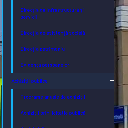
Direcția de infrastructură și
servicii
Direcția de asistență socială
Direcția patrimoniu
Evidența persoanelor
Achiziții publice
Programe anuale de achiziții
Achiziții prin licitație publică