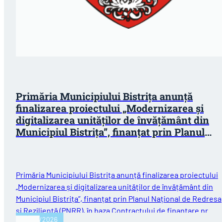
Primăria Municipiului Bistrița anunță
finalizarea proiectului „Modernizarea și
digitalizarea unităților de învățământ din
Municipiul Bistrița”, finanțat prin Planul
Național de Redresare și Reziliență (PNRR)
Primăria Municipiului Bistrița anunță finalizarea proiectului
„Modernizarea și digitalizarea unităților de învățământ din
Municipiul Bistrița”, finanțat prin Planul Național de Redres
și Reziliență (PNRR), în baza Contractului de finanțare nr.…
30/07/2026