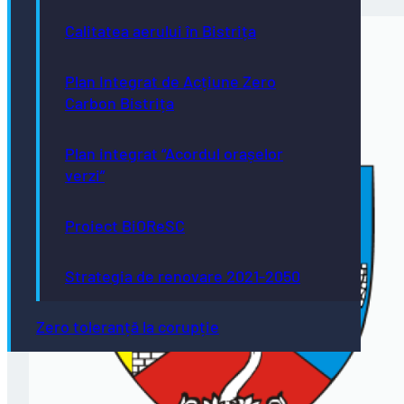
Calitatea aerului în Bistrița
Plan Integrat de Acțiune Zero
Carbon Bistrița
Plan integrat “Acordul orașelor
verzi”
Proiect BiOReSC
Strategia de renovare 2021-2050
Zero toleranță la corupție