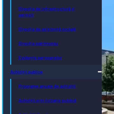
Direcția de infrastructură și
servicii
Direcția de asistență socială
Direcția patrimoniu
Evidența persoanelor
Achiziții publice
Programe anuale de achiziții
Achiziții prin licitație publică