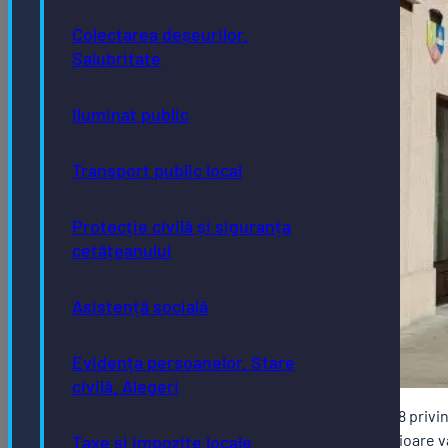
Colectarea deșeurilor.
Salubritate
Iluminat public
Transport public local
Protecție civilă și siguranța
cetățeanului
Asistență socială
Evidența persoanelor. Stare
civilă. Alegeri
Având în vedere prevederile art.11 din O.G. nr. 28/2008 privi
registrul agricol, cu modificările și completările ulterioare v
Taxe și impozite locale