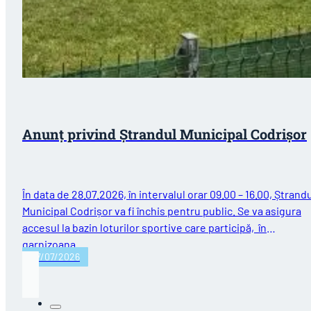
Anunț privind Ștrandul Municipal Codrișor
În data de 28.07.2026, în intervalul orar 09.00 – 16.00, Ștrand
Municipal Codrișor va fi închis pentru public. Se va asigura
accesul la bazin loturilor sportive care participă, în
garnizoana…
27/07/2026