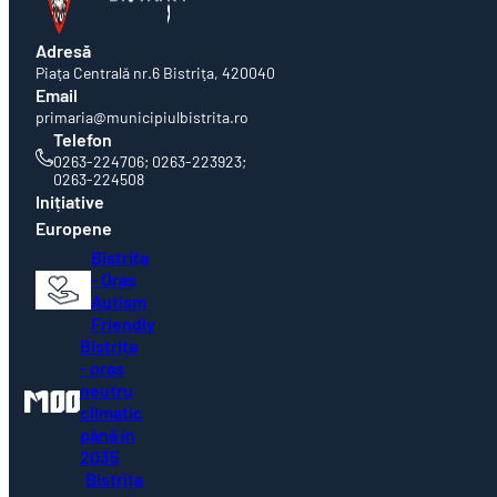
Adresă
Piaţa Centrală nr.6 Bistriţa, 420040
Email
primaria@municipiulbistrita.ro
Telefon
0263-224706; 0263-223923;
0263-224508
Inițiative
Europene
Bistrița
- Oraș
Autism
Friendly
Bistrița
- oraș
neutru
climatic
până în
2035
Bistrița