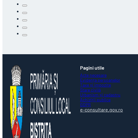
Pagini utile
Acte necesare
Evidența persoanelor
Taxe și impozite
Stare civilă
Urbanism și cadastru
Achiziții publice
GDPR
e-consultare.gov.ro