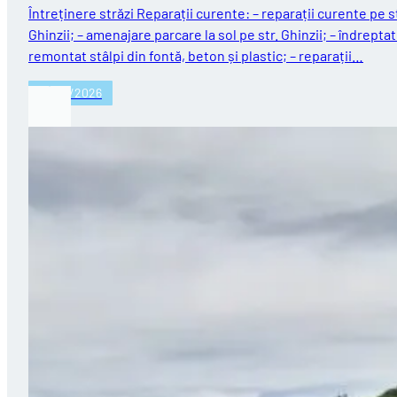
Întreținere străzi Reparații curente: – reparații curente pe st
Ghinzii; – amenajare parcare la sol pe str. Ghinzii; – îndreptat
remontat stâlpi din fontă, beton și plastic; – reparații…
27/07/2026