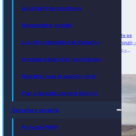
intervenții programate în săptămâna
Autorizații de construire
02.08.2026 – 07.08.2026
Nomenclator stradal
Întreținere străzi Reparații curente: – reparații curente pe
Lucrări sistematice de Cadastru
strada Ghinzii; – amenajare parcare la sol pe strada Ghinzii; 
îndreptat și remontat stâlpi din fontă, beton și plastic; –
reparații…
Inventarul bunurilor municipiului
03/08/2026
Registrul local al spațiilor verzi
Plan urbanistic general Bistrița
Dezvoltare durabilă
Proiecte PNRR