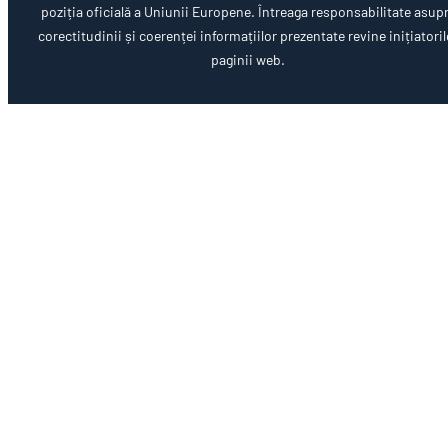
poziția oficială a Uniunii Europene. Întreaga responsabilitate asup
corectitudinii și coerenței informațiilor prezentate revine inițiatoril
paginii web.