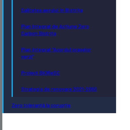
Calitatea aerului în Bistrița
Plan Integrat de Acțiune Zero
Carbon Bistrița
Plan integrat “Acordul orașelor
verzi”
Proiect BiOReSC
Strategia de renovare 2021-2050
Zero toleranță la corupție