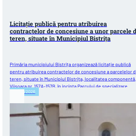
Licitație publică pentru atribuirea
contractelor de concesiune a unor parcele 
teren, situate în Municipiul Bistriţa
Primăria municipiului Bistrița organizează licitație publică
pentru atribuirea contractelor de concesiune a parcelelor 
teren, situate în Municipiul Bistriţa, localitatea componentă
Viişoara nr. 157A-157B, în incinta Parcului de specializare
29/07/2026
inteligentă…