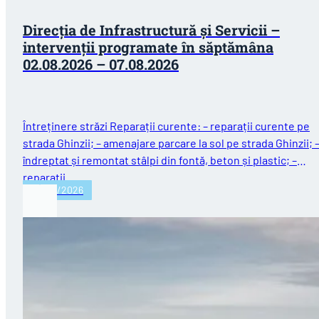
Direcţia de Infrastructură și Servicii –
intervenții programate în săptămâna
02.08.2026 – 07.08.2026
Întreținere străzi Reparații curente: – reparații curente pe
strada Ghinzii; – amenajare parcare la sol pe strada Ghinzii; 
îndreptat și remontat stâlpi din fontă, beton și plastic; –
reparații…
03/08/2026