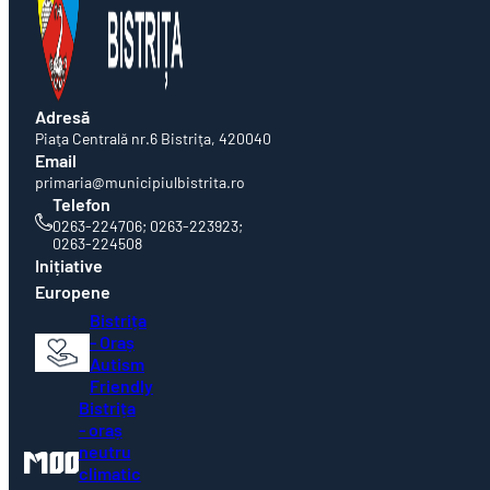
Adresă
Piaţa Centrală nr.6 Bistriţa, 420040
Email
primaria@municipiulbistrita.ro
Telefon
0263-224706; 0263-223923;
0263-224508
Inițiative
Europene
Bistrița
- Oraș
Autism
Friendly
Bistrița
- oraș
neutru
climatic