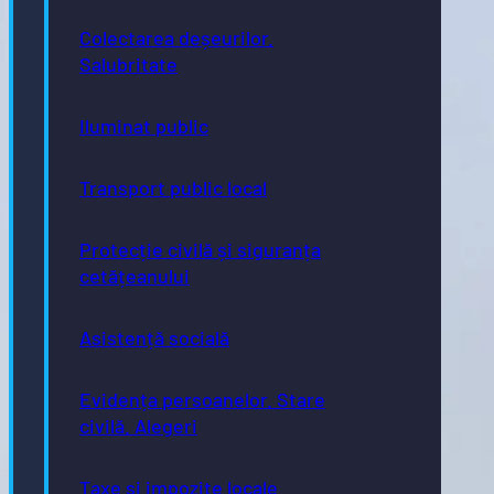
Colectarea deșeurilor.
Salubritate
Iluminat public
Transport public local
Protecție civilă și siguranța
cetățeanului
Asistență socială
Evidența persoanelor. Stare
civilă. Alegeri
Taxe și impozite locale