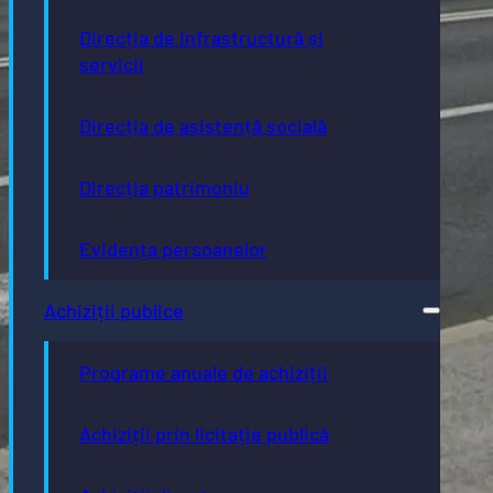
Direcția de infrastructură și
servicii
Direcția de asistență socială
Direcția patrimoniu
Evidența persoanelor
Achiziții publice
Programe anuale de achiziții
Achiziții prin licitație publică