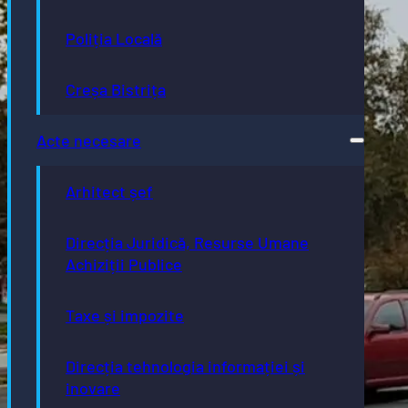
Poliția Locală
Creșa Bistrița
Acte necesare
Arhitect șef
Direcția Juridică, Resurse Umane
Achiziții Publice
Taxe și impozite
Direcția tehnologia informației și
inovare