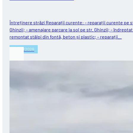
Întreținere străzi Reparații curente: – reparații curente pe st
Ghinzii; – amenajare parcare la sol pe str. Ghinzii; – îndreptat
remontat stâlpi din fontă, beton și plastic; – reparații…
27/07/2026