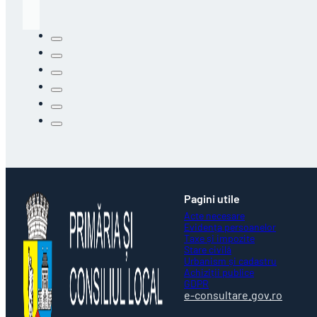
Pagini utile
Acte necesare
Evidența persoanelor
Taxe și impozite
Stare civilă
Urbanism și cadastru
Achiziții publice
GDPR
e-consultare.gov.ro